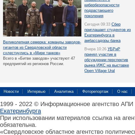
кибербезопасности
подрастающего
поколения
Сегодня 09:33
Сбер
приглашает студентов из
Екатеринбурга в
амбассадоры банка
Великолепная семерка: команды заводов-
гигантов из Свердловской области
Вчера 10:26
УБРиР
схлестнулись в «Мире танков»
принял участие в
Всего в «Битве заводов» участвуют 47
обсуждении перспектив
предприятий из регионов России.
рынка ИЖС на выставке
Open Village Ural
Новости
Интервью
Аналитика
Фоторепортаж
О нас
1999 - 2022 © Информационное агентство АПИ
Екатеринбурга
При использовании материалов ссылка на аге
обязательна.
«Свердловское областное агентство политиче