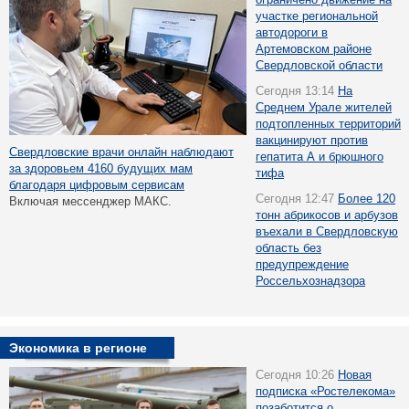
участке региональной
автодороги в
Артемовском районе
Свердловской области
Сегодня 13:14
На
Среднем Урале жителей
подтопленных территорий
вакцинируют против
Свердловские врачи онлайн наблюдают
гепатита А и брюшного
за здоровьем 4160 будущих мам
тифа
благодаря цифровым сервисам
Сегодня 12:47
Более 120
Включая мессенджер МАКС.
тонн абрикосов и арбузов
въехали в Свердловскую
область без
предупреждение
Россельхознадзора
Экономика в регионе
Сегодня 10:26
Новая
подписка «Ростелекома»
позаботится о