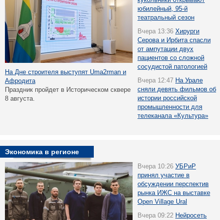
юбилейный, 95-й
театральный сезон
Вчера 13:36
Хирурги
Серова и Ирбита спасли
от ампутации двух
пациентов со сложной
сосудистой патологией
На Дне строителя выступят Uma2rman и
Вчера 12:47
На Урале
Афродита
сняли девять фильмов об
Праздник пройдет в Историческом сквере
истории российской
8 августа.
промышленности для
телеканала «Культура»
Экономика в регионе
Вчера 10:26
УБРиР
принял участие в
обсуждении перспектив
рынка ИЖС на выставке
Open Village Ural
Вчера 09:22
Нейросеть