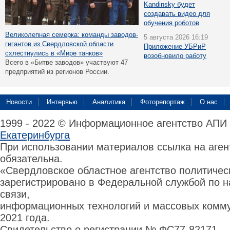
Kandinsky будет
создавать видео для
обучения роботов
Великолепная семерка: команды заводов-
5 августа 2026 16:19
гигантов из Свердловской области
Приложение УБРиР
схлестнулись в «Мире танков»
возобновило работу
Всего в «Битве заводов» участвуют 47
предприятий из регионов России.
Новости
Интервью
Аналитика
Фоторепортаж
О нас
1999 - 2022 © Информационное агентство АПИ
Екатеринбурга
При использовании материалов ссылка на аге
обязательна.
«Свердловское областное агентство политиче
зарегистрировано в Федеральной службой по н
связи,
информационных технологий и массовых комму
2021 года.
Свидетельство о регистрации № ФС77-82171