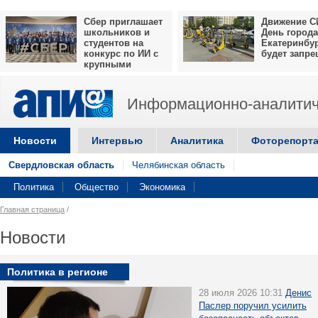
Сбер приглашает
Движение С
школьников и
День города
студентов на
Екатеринбу
конкурс по ИИ с
будет запр
крупными
призами
Информационно-аналитич
Новости
Интервью
Аналитика
Фоторепорт
Свердловская область
Челябинская область
Политика
Общество
Экономика
Главная страница
/
Новости
Политика в регионе
28 июля 2026 10:31
Денис
Паслер поручил усилить