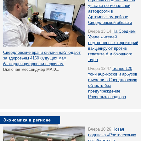
участке региональной
автодороги в
Артемовском районе
Свердловской области
Вчера 13:14
На Среднем
Урале жителей
подтопленных территорий
вакцинируют против
Свердловские врачи онлайн наблюдают
гепатита А и брюшного
за здоровьем 4160 будущих мам
тифа
благодаря цифровым сервисам
Вчера 12:47
Более 120
Включая мессенджер МАКС.
тонн абрикосов и арбузов
въехали в Свердловскую
область без
предупреждение
Россельхознадзора
Экономика в регионе
Вчера 10:26
Новая
подписка «Ростелекома»
позаботится о