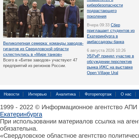
кибербезопасности
подрастающего
поколения
Вчера 09:33
Сбер
приглашает студентов из
Екатеринбурга в
амбассадоры банка
Великолепная семерка: команды заводов-
гигантов из Свердловской области
6 августа 2026 10:26
схлестнулись в «Мире танков»
УБРиР принял участие в
Всего в «Битве заводов» участвуют 47
обсуждении перспектив
предприятий из регионов России.
рынка ИЖС на выставке
Open Village Ural
Новости
Интервью
Аналитика
Фоторепортаж
О нас
1999 - 2022 © Информационное агентство АПИ
Екатеринбурга
При использовании материалов ссылка на аге
обязательна.
«Свердловское областное агентство политиче