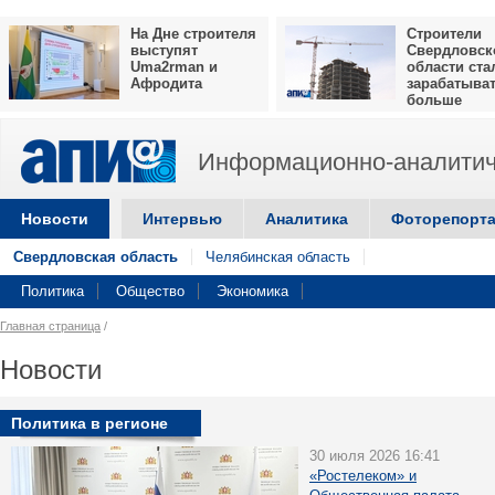
На Дне строителя
Строители
выступят
Свердловск
Uma2rman и
области ста
Афродита
зарабатыва
больше
Информационно-аналитич
Новости
Интервью
Аналитика
Фоторепорт
Свердловская область
Челябинская область
Политика
Общество
Экономика
Главная страница
/
Новости
Политика в регионе
30 июля 2026 16:41
«Ростелеком» и