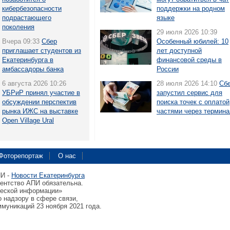
кибербезопасности
поддержки на родном
подрастающего
языке
поколения
29 июля 2026 10:39
Вчера 09:33
Сбер
Особенный юбилей: 10
приглашает студентов из
лет доступной
Екатеринбурга в
финансовой среды в
амбассадоры банка
России
6 августа 2026 10:26
28 июля 2026 14:10
Сб
УБРиР принял участие в
запустил сервис для
обсуждении перспектив
поиска точек с оплатой
рынка ИЖС на выставке
частями через термин
Open Village Ural
Фоторепортаж
О нас
ПИ -
Новости Екатеринбурга
гентство АПИ обязательна.
ческой информации»
 надзору в сфере связи,
муникаций 23 ноября 2021 года.