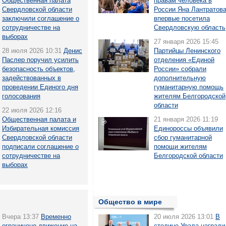
Общественная палата
правам человека в
Свердловской области
России Яна Лантратов
заключили соглашение о
впервые посетила
сотрудничестве на
Свердловскую область
выборах
27 января 2026 15:45
28 июля 2026 10:31
Денис
Партийцы Ленинского
Паслер поручил усилить
отделения «Единой
безопасность объектов,
России» собрали
задействованных в
дополнительную
проведении Единого дня
гуманитарную помощь
голосования
жителям Белгородской
области
22 июля 2026 12:16
Общественная палата и
21 января 2026 11:19
Избирательная комиссия
Единороссы объявили
Свердловской области
сбор гуманитарной
подписали соглашение о
помощи жителям
сотрудничестве на
Белгородской области
выборах
Общество в мире
Вчера 13:37
Временно
20 июля 2026 13:01
В
ограничено движение на
столице Урала награди