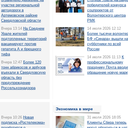
участке региональной
победителей конкурса
автодороги в
соцпроектов от
Артемовском районе
Волонтерского центра
Свердловской области
РМК
Вчера 13:14
На Среднем
14 июля 2026 12:12
Урале жителей
Более тысячи волонте
подтопленных территорий
БФ «Синара» вышли н
вакцинируют против
субботники по всей
гепатита А и брюшного
России
тифа
14 июля 2026 11:13
К
Вчера 12:47
Более 120
профессиональному
тонн абрикосов и арбузов
празднику Почта вводи
въехали в Свердловскую
обращение новую марк
область без
предупреждение
Россельхознадзора
Экономика в мире
Вчера 10:26
Новая
31 июля 2026 18:05
подписка «Ростелекома»
Клиенты Сбера теперь
позаботится о
могут обратиться в чат