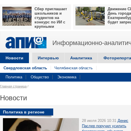
Сбер приглашает
Движение С
школьников и
День города
студентов на
Екатеринбу
конкурс по ИИ с
будет запр
крупными
призами
Информационно-аналитич
Новости
Интервью
Аналитика
Фоторепорт
Свердловская область
Челябинская область
Политика
Общество
Экономика
Главная страница
/
Новости
Политика в регионе
28 июля 2026 10:31
Денис
Паслер поручил усилить