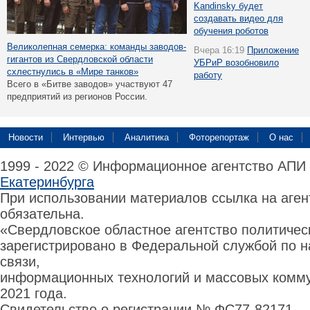
Kandinsky будет
создавать видео для
обучения роботов
Великолепная семерка: команды заводов-
Вчера 16:19
Приложение
гигантов из Свердловской области
УБРиР возобновило
схлестнулись в «Мире танков»
работу
Всего в «Битве заводов» участвуют 47
предприятий из регионов России.
Новости
Интервью
Аналитика
Фоторепортаж
О нас
1999 - 2022 © Информационное агентство АПИ
Екатеринбурга
При использовании материалов ссылка на аге
обязательна.
«Свердловское областное агентство политиче
зарегистрировано в Федеральной службой по н
связи,
информационных технологий и массовых комму
2021 года.
Свидетельство о регистрации № ФС77-82171