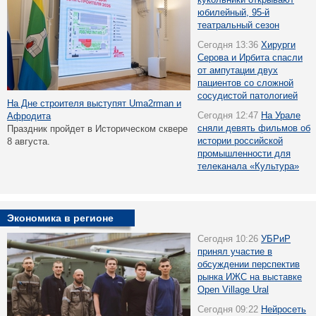
юбилейный, 95-й
театральный сезон
Сегодня 13:36
Хирурги
Серова и Ирбита спасли
от ампутации двух
пациентов со сложной
сосудистой патологией
На Дне строителя выступят Uma2rman и
Сегодня 12:47
На Урале
Афродита
сняли девять фильмов об
Праздник пройдет в Историческом сквере
истории российской
8 августа.
промышленности для
телеканала «Культура»
Экономика в регионе
Сегодня 10:26
УБРиР
принял участие в
обсуждении перспектив
рынка ИЖС на выставке
Open Village Ural
Сегодня 09:22
Нейросеть