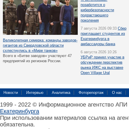
позаботится о
кибербезопасности
подрастающего
поколения
7 августа 2026 09:33
Сбер
приглашает студентов из
Екатеринбурга в
Великолепная семерка: команды заводов-
амбассадоры банка
гигантов из Свердловской области
схлестнулись в «Мире танков»
6 августа 2026 10:26
Всего в «Битве заводов» участвуют 47
УБРиР принял участие в
предприятий из регионов России.
обсуждении перспектив
рынка ИЖС на выставке
Open Village Ural
Новости
Интервью
Аналитика
Фоторепортаж
О нас
1999 - 2022 © Информационное агентство АПИ
Екатеринбурга
При использовании материалов ссылка на аге
обязательна.