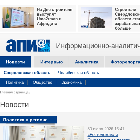
На Дне строителя
Строители
выступят
Свердловск
Uma2rman и
области ста
Афродита
зарабатыва
больше
Информационно-аналитич
Новости
Интервью
Аналитика
Фоторепорт
Свердловская область
Челябинская область
Политика
Общество
Экономика
Главная страница
/
Новости
Политика в регионе
30 июля 2026 16:41
«Ростелеком» и