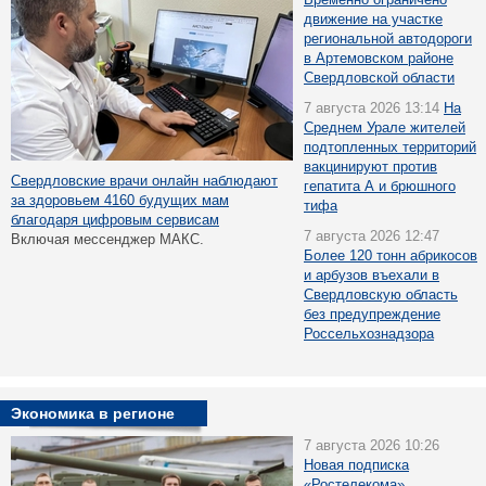
движение на участке
региональной автодороги
в Артемовском районе
Свердловской области
7 августа 2026 13:14
На
Среднем Урале жителей
подтопленных территорий
вакцинируют против
Свердловские врачи онлайн наблюдают
гепатита А и брюшного
за здоровьем 4160 будущих мам
тифа
благодаря цифровым сервисам
7 августа 2026 12:47
Включая мессенджер МАКС.
Более 120 тонн абрикосов
и арбузов въехали в
Свердловскую область
без предупреждение
Россельхознадзора
Экономика в регионе
7 августа 2026 10:26
Новая подписка
«Ростелекома»