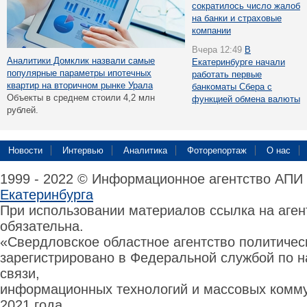
сократилось число жалоб
на банки и страховые
компании
Вчера 12:49
В
Аналитики Домклик назвали самые
Екатеринбурге начали
популярные параметры ипотечных
работать первые
квартир на вторичном рынке Урала
банкоматы Сбера с
Объекты в среднем стоили 4,2 млн
функцией обмена валюты
рублей.
Новости
Интервью
Аналитика
Фоторепортаж
О нас
1999 - 2022 © Информационное агентство АПИ
Екатеринбурга
При использовании материалов ссылка на аге
обязательна.
«Свердловское областное агентство политиче
зарегистрировано в Федеральной службой по н
связи,
информационных технологий и массовых комму
2021 года.