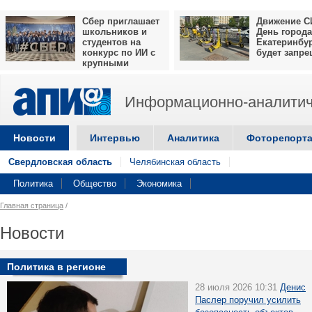
Сбер приглашает
Движение С
школьников и
День города
студентов на
Екатеринбу
конкурс по ИИ с
будет запр
крупными
призами
Информационно-аналитич
Новости
Интервью
Аналитика
Фоторепорт
Свердловская область
Челябинская область
Политика
Общество
Экономика
Главная страница
/
Новости
Политика в регионе
28 июля 2026 10:31
Денис
Паслер поручил усилить