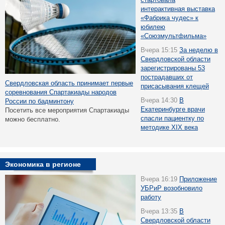
интерактивная выставка
«Фабрика чудес» к
юбилею
«Союзмультфильма»
Вчера 15:15
За неделю в
Свердловской области
зарегистрированы 53
пострадавших от
Свердловская область принимает первые
присасывания клещей
соревнования Спартакиады народов
Вчера 14:30
В
России по бадминтону
Екатеринбурге врачи
Посетить все мероприятия Спартакиады
спасли пациентку по
можно бесплатно.
методике XIX века
Экономика в регионе
Вчера 16:19
Приложение
УБРиР возобновило
работу
Вчера 13:35
В
Свердловской области