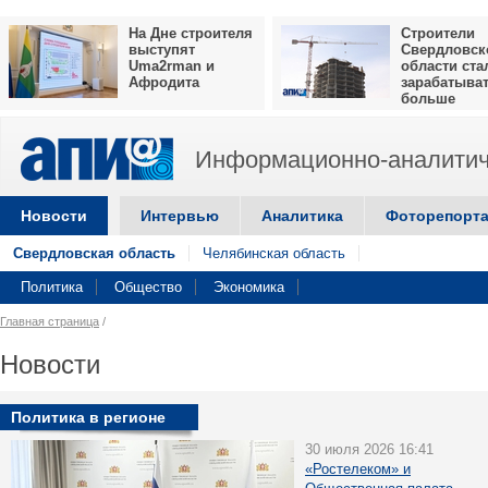
На Дне строителя
Строители
выступят
Свердловск
Uma2rman и
области ста
Афродита
зарабатыва
больше
Информационно-аналитич
Новости
Интервью
Аналитика
Фоторепорт
Свердловская область
Челябинская область
Политика
Общество
Экономика
Главная страница
/
Новости
Политика в регионе
30 июля 2026 16:41
«Ростелеком» и