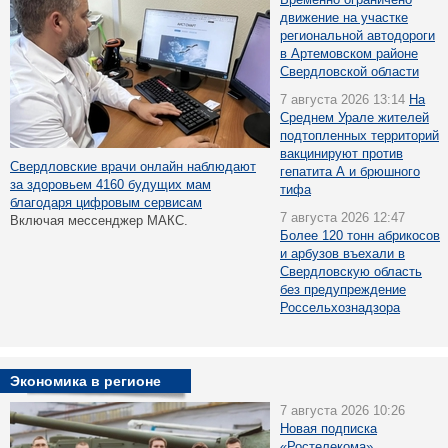
движение на участке
региональной автодороги
в Артемовском районе
Свердловской области
7 августа 2026 13:14
На
Среднем Урале жителей
подтопленных территорий
вакцинируют против
Свердловские врачи онлайн наблюдают
гепатита А и брюшного
за здоровьем 4160 будущих мам
тифа
благодаря цифровым сервисам
7 августа 2026 12:47
Включая мессенджер МАКС.
Более 120 тонн абрикосов
и арбузов въехали в
Свердловскую область
без предупреждение
Россельхознадзора
Экономика в регионе
7 августа 2026 10:26
Новая подписка
«Ростелекома»