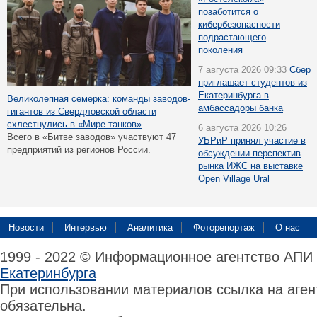
позаботится о
кибербезопасности
подрастающего
поколения
7 августа 2026 09:33
Сбер
приглашает студентов из
Екатеринбурга в
Великолепная семерка: команды заводов-
амбассадоры банка
гигантов из Свердловской области
схлестнулись в «Мире танков»
6 августа 2026 10:26
Всего в «Битве заводов» участвуют 47
УБРиР принял участие в
предприятий из регионов России.
обсуждении перспектив
рынка ИЖС на выставке
Open Village Ural
Новости
Интервью
Аналитика
Фоторепортаж
О нас
1999 - 2022 © Информационное агентство АПИ
Екатеринбурга
При использовании материалов ссылка на аге
обязательна.