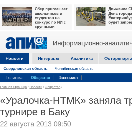
Сбер приглашает
Движение С
школьников и
День города
студентов на
Екатеринбу
конкурс по ИИ с
будет запр
крупными
призами
Информационно-аналитич
Новости
Интервью
Аналитика
Фоторепорт
Свердловская область
Челябинская область
Политика
Общество
Экономика
Главная страница
/
Новости
/
Общество
/
«Уралочка-НТМК» заняла тр
турнире в Баку
22 августа 2013 09:50