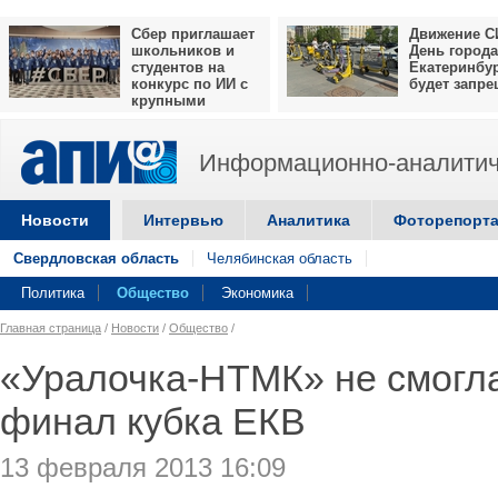
Сбер приглашает
Движение С
школьников и
День города
студентов на
Екатеринбу
конкурс по ИИ с
будет запр
крупными
призами
Информационно-аналитич
Новости
Интервью
Аналитика
Фоторепорт
Свердловская область
Челябинская область
Политика
Общество
Экономика
Главная страница
/
Новости
/
Общество
/
«Уралочка-НТМК» не смогла
финал кубка ЕКВ
13 февраля 2013 16:09