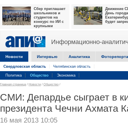
Сбер приглашает
Движение С
школьников и
День города
студентов на
Екатеринбу
конкурс по ИИ с
будет запр
крупными
призами
Информационно-аналитич
Новости
Интервью
Аналитика
Фоторепорт
Свердловская область
Челябинская область
Политика
Общество
Экономика
Главная страница
/
Новости
/
Общество
/
СМИ: Депардье сыграет в к
президента Чечни Ахмата 
16 мая 2013 10:05