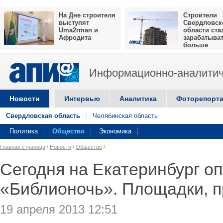
На Дне строителя
Строители
выступят
Свердловск
Uma2rman и
области ста
Афродита
зарабатыва
больше
Информационно-аналитич
Новости
Интервью
Аналитика
Фоторепорт
Свердловская область
Челябинская область
Политика
Общество
Экономика
Главная страница
/
Новости
/
Общество
/
Сегодня на Екатеринбург оп
«Библионочь». Площадки, 
19 апреля 2013 12:51