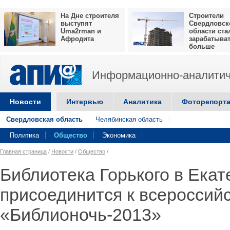
На Дне строителя
Строители
выступят
Свердловск
Uma2rman и
области ста
Афродита
зарабатыва
больше
Информационно-аналитич
Новости
Интервью
Аналитика
Фоторепорт
Свердловская область
Челябинская область
Политика
Общество
Экономика
Главная страница
/
Новости
/
Общество
/
Библиотека Горького в Екат
присоединится к всероссий
«Библионочь-2013»