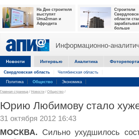
На Дне строителя
Строители
выступят
Свердловск
Uma2rman и
области ста
Афродита
зарабатыва
больше
Информационно-аналитич
Новости
Интервью
Аналитика
Фоторепорт
Свердловская область
Челябинская область
Политика
Общество
Экономика
Главная страница
/
Новости
/
Общество
/
Юрию Любимову стало хуже,
31 октября 2012 16:43
МОСКВА.
Сильно ухудшилось сос