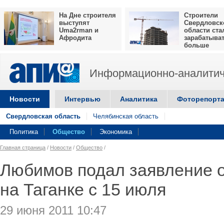
На Дне строителя
Строители
выступят
Свердловск
Uma2rman и
области ста
Афродита
зарабатыва
больше
Информационно-аналитич
Новости
Интервью
Аналитика
Фоторепорт
Свердловская область
Челябинская область
Политика
Общество
Экономика
Главная страница
/
Новости
/
Общество
/
Любимов подал заявление о
на Таганке с 15 июля
29 июня 2011 10:47