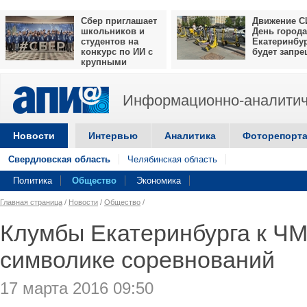
Сбер приглашает
Движение С
школьников и
День города
студентов на
Екатеринбу
конкурс по ИИ с
будет запр
крупными
призами
Информационно-аналитич
Новости
Интервью
Аналитика
Фоторепорт
Свердловская область
Челябинская область
Политика
Общество
Экономика
Главная страница
/
Новости
/
Общество
/
Клумбы Екатеринбурга к ЧМ
символике соревнований
17 марта 2016 09:50