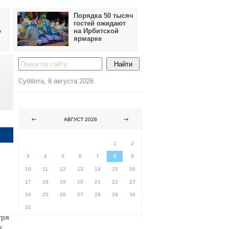
Порядка 50 тысяч
гостей ожидают
о
на Ирбитской
ярмарке
Суббота, 8 августа 2026
АВГУСТ 2026
ПН
ВТ
СР
ЧТ
ПТ
СБ
ВС
1
2
3
4
5
6
7
8
9
10
11
12
13
14
15
16
17
18
19
20
21
22
23
24
25
26
27
28
29
30
31
тря
е