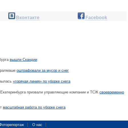
Вконтакте
Facebook
бурга
вышли Скандии
Уралмаше
оштрафовали за мусор и снег
крылась
«горячая линия» по уборке снега
 Екатеринбурга призвали управляющие компании и ТСЖ
своевременно
ет
масштабная работа по уборке снега
Фоторепортаж
О нас