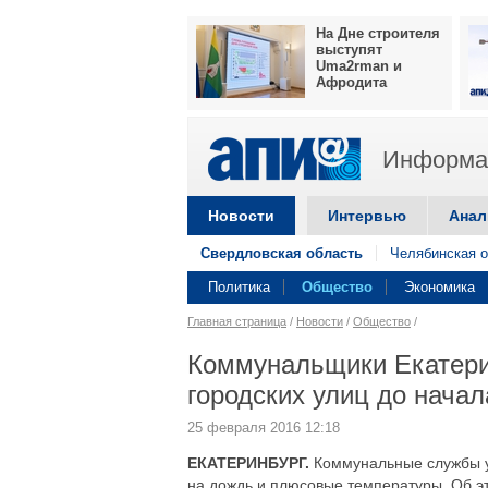
На Дне строителя
выступят
Uma2rman и
Афродита
Информац
Новости
Интервью
Анал
Свердловская область
Челябинская о
Политика
Общество
Экономика
Главная страница
/
Новости
/
Общество
/
Коммунальщики Екатерин
городских улиц до начал
25 февраля 2016 12:18
ЕКАТЕРИНБУРГ.
Коммунальные службы ур
на дождь и плюсовые температуры. Об 