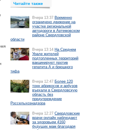
Читайте также
ч
Вчера 13:37
Временно
ограничено движение на
участке региональной
автодороги в Артемовском
районе Свердловской
области
емя
Вчера 13:14
На Среднем
Урале жителей
подтопленных территорий
вакцинируют против
и
гепатита А и брюшного
тифа
Вчера 12:47
Более 120
тонн абрикосов и арбузов
въехали в Свердловскую
область без
предупреждение
Россельхознадзора
Вчера 12:27
Свердловские
врачи онлайн наблюдают
за здоровьем 4160
будущих мам благодаря