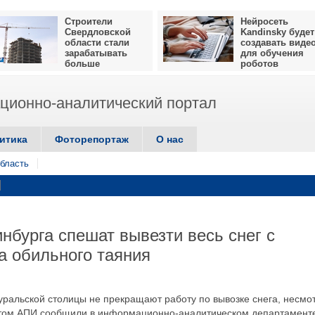
Строители
Нейросеть
Свердловской
Kandinsky будет
области стали
создавать виде
зарабатывать
для обучения
больше
роботов
ионно-аналитический портал
итика
Фоторепортаж
О нас
бласть
бурга спешат вывезти весь снег с
а обильного таяния
альской столицы не прекращают работу по вывозке снега, несмо
этом АПИ сообщили в информационно-аналитическом департамент