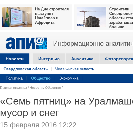
На Дне строителя
Строители
выступят
Свердловск
Uma2rman и
области ста
Афродита
зарабатыва
больше
Информационно-аналитич
Новости
Интервью
Аналитика
Фоторепорт
Свердловская область
Челябинская область
Политика
Общество
Экономика
Главная страница
/
Новости
/
Общество
/
«Семь пятниц» на Уралмаш
мусор и снег
15 февраля 2016 12:22