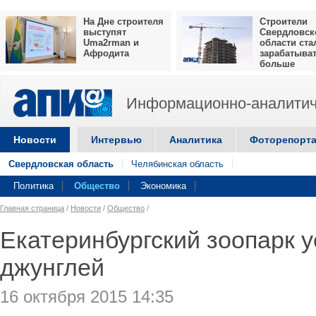
На Дне строителя
Строители
выступят
Свердловск
Uma2rman и
области ста
Афродита
зарабатыва
больше
Информационно-аналитич
Новости
Интервью
Аналитика
Фоторепорт
Свердловская область
Челябинская область
Политика
Общество
Экономика
Главная страница
/
Новости
/
Общество
/
Екатеринбургский зоопарк 
джунглей
16 октября 2015 14:35