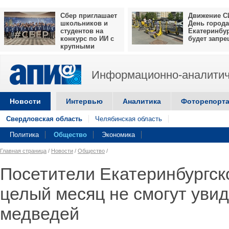
Сбер приглашает
Движение С
школьников и
День города
студентов на
Екатеринбу
конкурс по ИИ с
будет запр
крупными
призами
Информационно-аналитич
Новости
Интервью
Аналитика
Фоторепорт
Свердловская область
Челябинская область
Политика
Общество
Экономика
Главная страница
/
Новости
/
Общество
/
Посетители Екатеринбургск
целый месяц не смогут уви
медведей