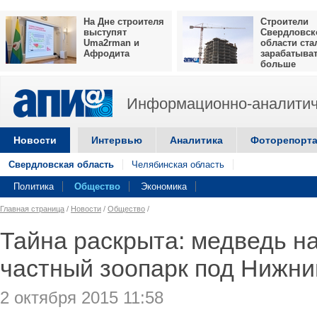
На Дне строителя
Строители
выступят
Свердловск
Uma2rman и
области ста
Афродита
зарабатыва
больше
Информационно-аналитич
Новости
Интервью
Аналитика
Фоторепорт
Свердловская область
Челябинская область
Политика
Общество
Экономика
Главная страница
/
Новости
/
Общество
/
Тайна раскрыта: медведь на
частный зоопарк под Нижни
2 октября 2015 11:58