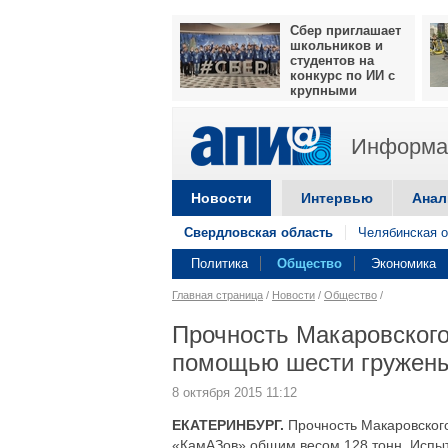
Сбер приглашает
школьников и
студентов на
конкурс по ИИ с
крупными
призами
Информац
Новости
Интервью
Анал
Свердловская область
Челябинская о
Политика
Общество
Экономика
Главная страница
/
Новости
/
Общество
/
Прочность Макаровского
помощью шести гружен
8 октября 2015 11:12
ЕКАТЕРИНБУРГ.
Прочность Макаровског
«КамАЗов» общим весом 128 тонн. Испыта