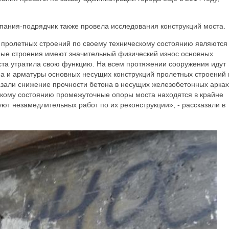
пания-подрядчик также провела исследования конструкций моста.
и пролетных строений по своему техническому состоянию являются
ые строения имеют значительный физический износ основных
ста утратила свою функцию. На всем протяжении сооружения идут
а и арматуры основных несущих конструкций пролетных строений 
зали снижение прочности бетона в несущих железобетонных арках
скому состоянию промежуточные опоры моста находятся в крайне
ют незамедлительных работ по их реконструкции», - рассказали в