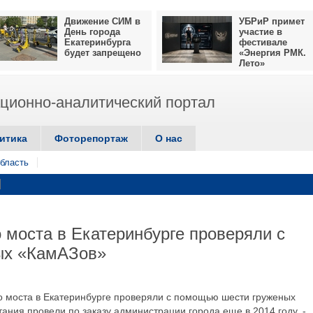
Движение СИМ в
УБРиР примет
День города
участие в
Екатеринбурга
фестивале
будет запрещено
«Энергия РМК.
Лето»
ионно-аналитический портал
итика
Фоторепортаж
О нас
бласть
 моста в Екатеринбурге проверяли с
ых «КамАЗов»
о моста в Екатеринбурге проверяли с помощью шести груженых
ния провели по заказу администрации города еще в 2014 году, -