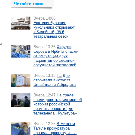
Читайте также
Вчера 14:06
Екатеринбургские
кукольники открывают
юбилейный, 95-й
театральный сезон
и
Вчера 13:36
Хирурги
Серова и Ирбита спасли
от ампутации двух
пациентов со сложной
сосудистой патологией
Вчера 13:13
На Дне
строителя выступят
Uma2rman и Афродита
Вчера 12:47
На Урале
сняли девять фильмов об
истории российской
промышленности для
телеканала «Культура»
Вчера 12:25
В Нижнем
Тагиле прокуратура
провела проверку из-за