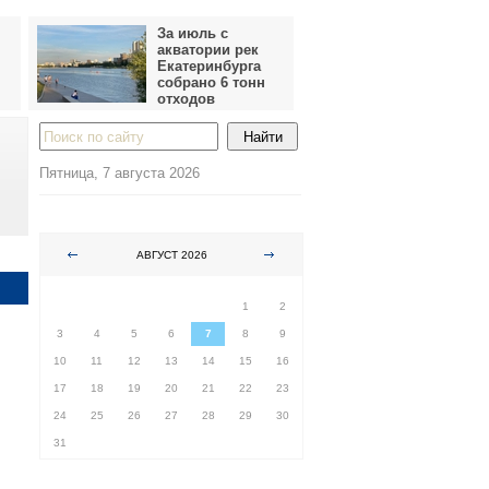
За июль с
акватории рек
Екатеринбурга
собрано 6 тонн
отходов
Пятница, 7 августа 2026
АВГУСТ 2026
ПН
ВТ
СР
ЧТ
ПТ
СБ
ВС
1
2
3
4
5
6
7
8
9
10
11
12
13
14
15
16
17
18
19
20
21
22
23
24
25
26
27
28
29
30
31