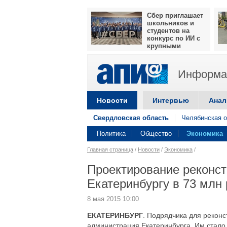
Сбер приглашает
школьников и
студентов на
конкурс по ИИ с
крупными
призами
Информац
Новости
Интервью
Анал
Свердловская область
Челябинская о
Политика
Общество
Экономика
Главная страница
/
Новости
/
Экономика
/
Проектирование реконст
Екатеринбургу в 73 млн
8 мая 2015 10:00
ЕКАТЕРИНБУРГ
. Подрядчика для реконс
администрация Екатеринбурга. Им стало