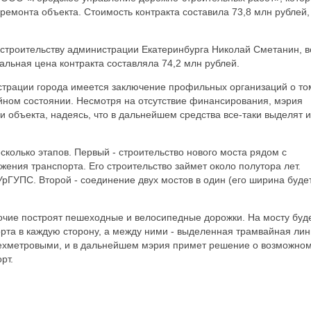
ремонта объекта. Стоимость контракта составила 73,8 млн рублей, 
 строительству администрации Екатеринбурга Николай Сметанин, в
альная цена контракта составляла 74,2 млн рублей.
страции города имеется заключение профильных организаций о то
ийном состоянии. Несмотря на отсутствие финансирования, мэрия
и объекта, надеясь, что в дальнейшем средства все-таки выделят и
сколько этапов. Первый - строительство нового моста рядом с
ения транспорта. Его строительство займет около полутора лет.
рГУПС. Второй - соединение двух мостов в один (его ширина буде
бочие построят пешеходные и велосипедные дорожки. На мосту буд
рта в каждую сторону, а между ними - выделенная трамвайная лин
рехметровыми, и в дальнейшем мэрия примет решение о возможно
рт.