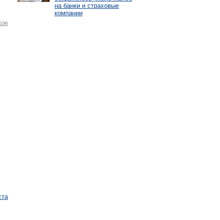
на банки и страховые
компании
кое
ста