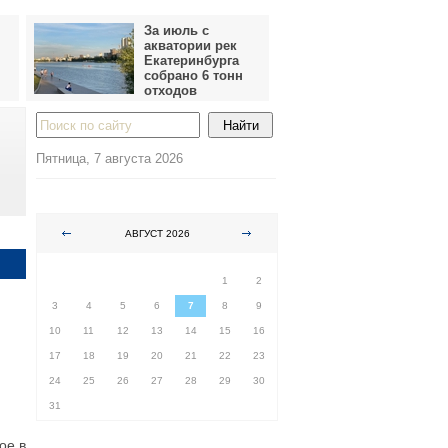
За июль с
акватории рек
Екатеринбурга
собрано 6 тонн
отходов
Пятница, 7 августа 2026
АВГУСТ 2026
ПН
ВТ
СР
ЧТ
ПТ
СБ
ВС
1
2
3
4
5
6
7
8
9
10
11
12
13
14
15
16
17
18
19
20
21
22
23
24
25
26
27
28
29
30
31
ое в