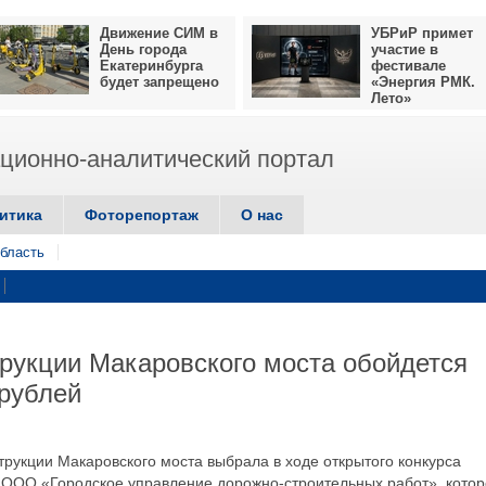
Движение СИМ в
УБРиР примет
День города
участие в
Екатеринбурга
фестивале
будет запрещено
«Энергия РМК.
Лето»
ионно-аналитический портал
итика
Фоторепортаж
О нас
бласть
рукции Макаровского моста обойдется
 рублей
трукции Макаровского моста выбрала в ходе открытого конкурса
 ООО «Городское управление дорожно-строительных работ», котор