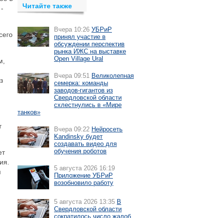
Читайте также
-
Вчера 10:26
УБРиР
сего
принял участие в
обсуждении перспектив
рынка ИЖС на выставке
Open Village Ural
м,
Вчера 09:51
Великолепная
з
семерка: команды
заводов-гигантов из
Свердловской области
схлестнулись в «Мире
танков»
т
Вчера 09:22
Нейросеть
Kandinsky будет
создавать видео для
обучения роботов
ет
ия.
5 августа 2026 16:19
м
Приложение УБРиР
возобновило работу
5 августа 2026 13:35
В
Свердловской области
сократилось число жалоб