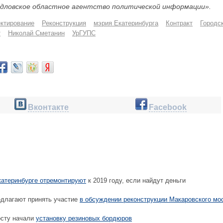
дловское областное агентство политической информации».
ктирование
Реконструкция
мэрия Екатеринбурга
Контракт
Городс
т
Николай Сметанин
УрГУПС
Вконтакте
Facebook
катеринбурге отремонтируют
к 2019 году, если найдут деньги
длагают принять участие
в обсуждении реконструкции Макаровского мо
сту начали
установку резиновых бордюров