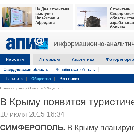
На Дне строителя
Строители
выступят
Свердловск
Uma2rman и
области ста
Афродита
зарабатыва
больше
Информационно-аналитич
Новости
Интервью
Аналитика
Фоторепорт
Свердловская область
Челябинская область
Политика
Общество
Экономика
Главная страница
/
Новости
/
Общество
/
В Крыму появится туристич
10 июля 2015 16:34
СИМФЕРОПОЛЬ.
В Крыму планирую