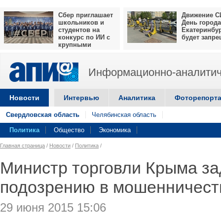
Сбер приглашает
Движение С
школьников и
День города
студентов на
Екатеринбу
конкурс по ИИ с
будет запр
крупными
призами
Информационно-аналитич
Новости
Интервью
Аналитика
Фоторепорт
Свердловская область
Челябинская область
Политика
Общество
Экономика
Главная страница
/
Новости
/
Политика
/
Министр торговли Крыма за
подозрению в мошенничест
29 июня 2015 15:06