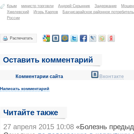
Крым
министр торговли
Андрей Скрынник
Задержание
Мошен
Хмелевский
Игорь Карпов
Бахчисарайское районное потребител
России
Распечатать
Оставить комментарий
Комментарии сайта
Вконтакте
Написать комментарий
Читайте также
27 апреля 2015 10:08
«Болезнь предыд