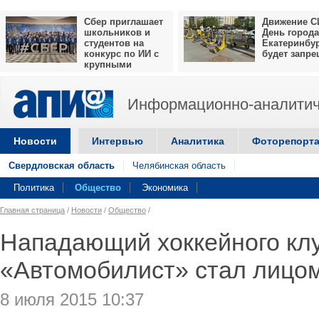
Сбер приглашает
Движение С
школьников и
День города
студентов на
Екатеринбу
конкурс по ИИ с
будет запр
крупными
призами
Информационно-аналитич
Новости
Интервью
Аналитика
Фоторепорт
Свердловская область
Челябинская область
Политика
Общество
Экономика
Главная страница
/
Новости
/
Общество
/
Нападающий хоккейного кл
«Автомобилист» стал лицом
8 июля 2015 10:37