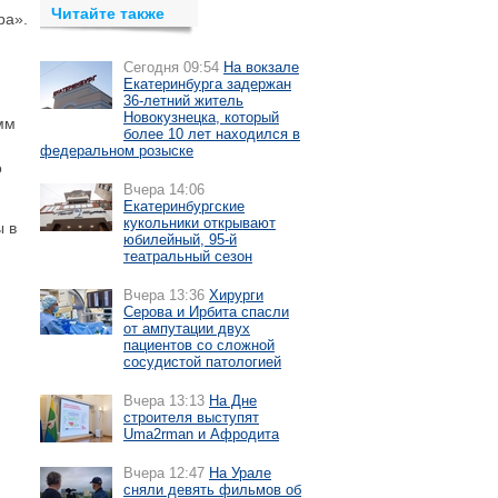
Читайте также
ра».
Сегодня 09:54
На вокзале
Екатеринбурга задержан
36-летний житель
Новокузнецка, который
мм
более 10 лет находился в
федеральном розыске
о
Вчера 14:06
Екатеринбургские
кукольники открывают
ы в
юбилейный, 95-й
театральный сезон
Вчера 13:36
Хирурги
Серова и Ирбита спасли
от ампутации двух
пациентов со сложной
сосудистой патологией
Вчера 13:13
На Дне
строителя выступят
Uma2rman и Афродита
Вчера 12:47
На Урале
сняли девять фильмов об