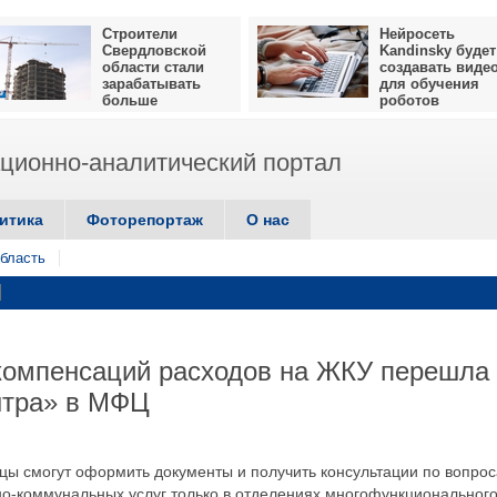
Строители
Нейросеть
Свердловской
Kandinsky будет
области стали
создавать виде
зарабатывать
для обучения
больше
роботов
ионно-аналитический портал
итика
Фоторепортаж
О нас
бласть
компенсаций расходов на ЖКУ перешла 
нтра» в МФЦ
жцы смогут оформить документы и получить консультации по вопро
о-коммунальных услуг только в отделениях многофункциональног