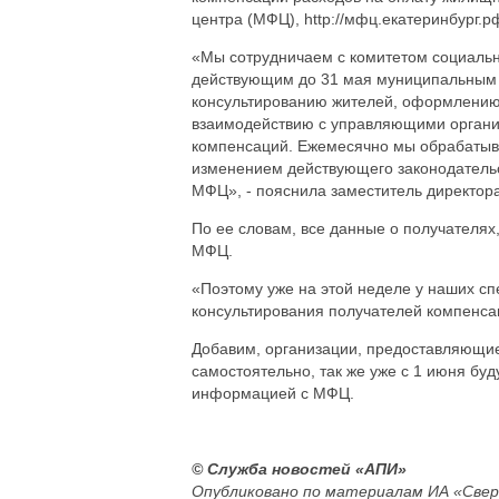
центра (МФЦ), http://мфц.екатеринбург.р
«Мы сотрудничаем с комитетом социально
действующим до 31 мая муниципальным 
консультированию жителей, оформлению 
взаимодействию с управляющими организ
компенсаций. Ежемесячно мы обрабатыва
изменением действующего законодательс
МФЦ», - пояснила заместитель директор
По ее словам, все данные о получателях
МФЦ.
«Поэтому уже на этой неделе у наших с
консультирования получателей компенса
Добавим, организации, предоставляющи
самостоятельно, так же уже с 1 июня бу
информацией с МФЦ.
© Служба новостей «АПИ»
Опубликовано по материалам ИА «Свер