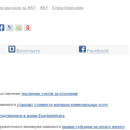
ии расходов на ЖКУ
ЖКУ
Елена Береснева
Вконтакте
Facebook
выставления
последних счетов за отопление
изменился
стандарт стоимости жилищно-коммунальных услуг
подтвердили в мэрии Екатеринбурга
рожиточного минимума изменится
размер субсидии на оплату жилого