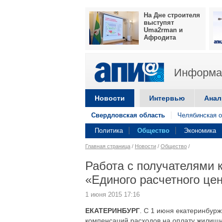
На Дне строителя
выступят
Uma2rman и
Афродита
Информац
Новости
Интервью
Анал
Свердловская область
Челябинская о
Политика
Общество
Экономика
Главная страница
/
Новости
/
Общество
/
Работа с получателями 
«Единого расчетного це
1 июня 2015 17:16
ЕКАТЕРИНБУРГ
. С 1 июня екатеринбур
компенсаций расходов на оплату жилищн