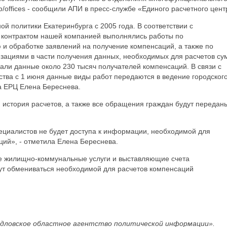
ф/offices - сообщили АПИ в пресс-службе «Единого расчетного цент
й политики Екатеринбурга с 2005 года. В соответствии с
контрактом нашей компанией выполнялись работы по
и обработке заявлений на получение компенсаций, а также по
ациями в части получения данных, необходимых для расчетов су
ли данные около 230 тысяч получателей компенсаций. В связи с
тва с 1 июня данные виды работ передаются в ведение городског
а ЕРЦ Елена Береснева.
, история расчетов, а также все обращения граждан будут передан
пециалистов не будет доступа к информации, необходимой для
ций», - отметила Елена Береснева.
е жилищно-коммунальные услуги и выставляющие счета
дут обмениваться необходимой для расчетов компенсаций
дловское областное агентство политической информации».