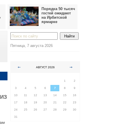
Порядка 50 тысяч
гостей ожидают
о
на Ирбитской
ярмарке
Пятница, 7 августа 2026
АВГУСТ 2026
ПН
ВТ
СР
ЧТ
ПТ
СБ
ВС
1
2
3
4
5
6
7
8
9
из
10
11
12
13
14
15
16
17
18
19
20
21
22
23
24
25
26
27
28
29
30
31
сам
о