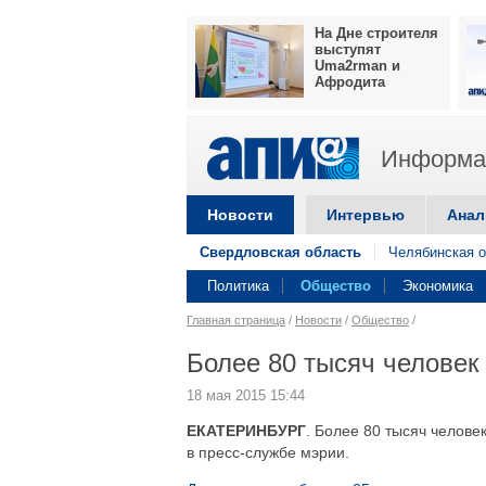
На Дне строителя
выступят
Uma2rman и
Афродита
Информац
Новости
Интервью
Анал
Свердловская область
Челябинская о
Политика
Общество
Экономика
Главная страница
/
Новости
/
Общество
/
Более 80 тысяч человек
18 мая 2015 15:44
ЕКАТЕРИНБУРГ
. Более 80 тысяч челове
в пресс-службе мэрии.