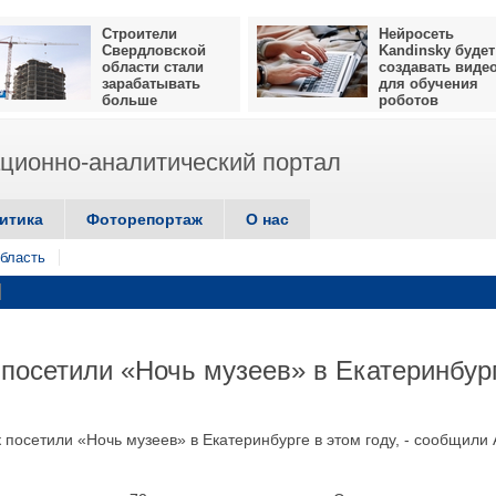
Строители
Нейросеть
Свердловской
Kandinsky будет
области стали
создавать виде
зарабатывать
для обучения
больше
роботов
ионно-аналитический портал
итика
Фоторепортаж
О нас
бласть
 посетили «Ночь музеев» в Екатеринбур
к посетили «Ночь музеев» в Екатеринбурге в этом году, - сообщили