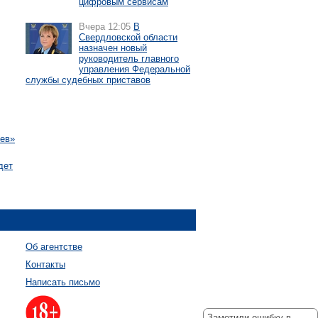
цифровым сервисам
Вчера 12:05
В
Свердловской области
назначен новый
руководитель главного
управления Федеральной
службы судебных приставов
еев»
дет
Об агентстве
Контакты
Написать письмо
Заметили ошибку в