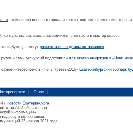
ослых
: атмосфера военного города и театра, костюмы электромонтеров и
й
: конкурс селфи, школа разведчиков, спектакли и мастер-классы
атеринбуржцы смогут
разъехаться по домам на трамваях
рутов и семь экскурсий
подготовили для екатеринбуржцев к «Ночи муз
 самое интересное»: в «Ночь музеев-2015»
Екатеринбургский зоопарк бу
Фоторепортаж
О нас
ПИ -
Новости Екатеринбурга
гентство АПИ обязательна.
ческой информации»
 надзору в сфере связи,
муникаций 23 ноября 2021 года.