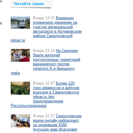
ей
Читайте также
Вчера 13:37
Временно
ограничено движение на
в,
участке региональной
автодороги в Артемовском
районе Свердловской
области
Вчера 13:14
На Среднем
Урале жителей
подтопленных территорий
вакцинируют против
гепатита А и брюшного
тифа
Вчера 12:47
Более 120
тонн абрикосов и арбузов
въехали в Свердловскую
область без
предупреждение
Россельхознадзора
Вчера 12:27
Свердловские
врачи онлайн наблюдают
за здоровьем 4160
будущих мам благодаря