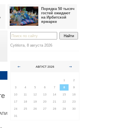
Порядка 50 тысяч
гостей ожидают
о
на Ирбитской
ярмарке
Суббота, 8 августа 2026
АВГУСТ 2026
ПН
ВТ
СР
ЧТ
ПТ
СБ
ВС
1
2
3
4
5
6
7
8
9
ге
10
11
12
13
14
15
16
17
18
19
20
21
22
23
24
25
26
27
28
29
30
 АПИ
31