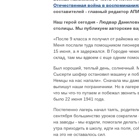
Отечественная война в воспоминания
составителей - главный редактор АП
Наш герой сегодня - Людвар Данилов
столицы. Мы публикуем авторские ва
«После 9 класса я получил от райкома к
Меня послали туда помощником пионервожа
15 июня, а я задержался. В Городке чек
склад, там мы вдвоем с еще одним помощ
Был хороший, теплый день, солнечный. М
Сысерти шофер остановил машину и побе
Немцы на нас напали». Сначала мы даже 
выпишут наши пограничники. Но в лагере
что мы что-то путаем и побежал звонить 
было 22 июня 1941 года.
Постепенно лагерь начал таять, родители
сентября большинство уроков сократили 
на заводы - мы ездили, помогали делать
утра приходить в школу, идти на поля, со
на это не оставалось сил.