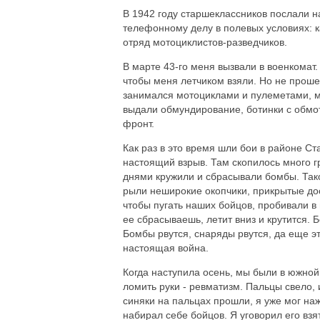
В 1942 году старшеклассников послали н
телефонному делу в полевых условиях: ка
отряд мотоциклистов-разведчиков.
В марте 43-го меня вызвали в военкомат.
чтобы меня летчиком взяли. Но не проше
занимался мотоциклами и пулеметами, м
выдали обмундирование, ботинки с обмотк
фронт.
Как раз в это время шли бои в районе С
настоящий взрыв. Там скопилось много 
днями кружили и сбрасывали бомбы. Такой
рыли неширокие окопчики, прикрытые дос
чтобы пугать наших бойцов, пробивали в
ее сбрасываешь, летит вниз и крутится. Б
Бомбы рвутся, снаряды рвутся, да еще эт
настоящая война.
Когда наступила осень, мы были в южной
ломить руки - ревматизм. Пальцы свело, 
синяки на пальцах прошли, я уже мог наж
набирал себе бойцов. Я уговорил его взя