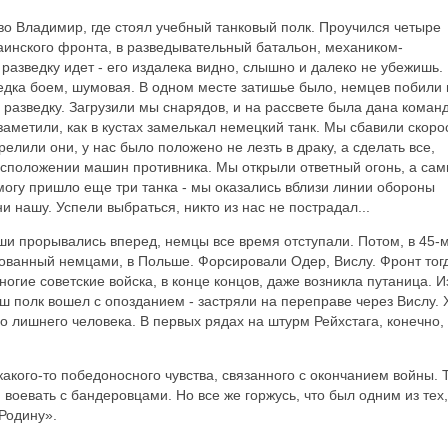
во Владимир, где стоял учебный танковый полк. Проучился четыре
раинского фронта, в разведывательный батальон, механиком-
 разведку идет - его издалека видно, слышно и далеко не убежишь.
ведка боем, шумовая. В одном месте затишье было, немцев побили
 разведку. Загрузили мы снарядов, и на рассвете была дана команд
аметили, как в кустах замелькал немецкий танк. Мы сбавили скорос
релили они, у нас было положено не лезть в драку, а сделать все,
сположении машин противника. Мы открыли ответный огонь, а сам
дмогу пришло еще три танка - мы оказались вблизи линии обороны
 нашу. Успели выбраться, никто из нас не пострадал...
аши прорывались вперед, немцы все время отступали. Потом, в 45-м
рованный немцами, в Польше. Форсировали Одер, Вислу. Фронт тог
огие советские войска, в конце концов, даже возникла путаница. И
ш полк вошел с опозданием - застряли на переправе через Вислу. 
го лишнего человека. В первых рядах на штурм Рейхстага, конечно,
какого-то победоносного чувства, связанного с окончанием войны. 
воевать с бандеровцами. Но все же горжусь, что был одним из тех,
Родину».