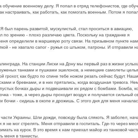
а обучение военному делу. Я попал в отряд телефонистов, где обу
к настраивать, как работать, как помогать военным. Потом я попал
 Я был парень развитой, мускулистый, стал проситься в авиацию,
л по зрению - плохо различаю цвета. Поскольку на гражданке я
еня определили в маршевую роту связи. На призывном пункте нам
ой - не хватало сапог - ружья со штыком, патроны. И отправили н
талинграда. На станции Лиски на Дону мы первый раз в жизни услых
груженых танками и пушками эшелонов, а немецкие самолеты цел
 грохот, как будто по спине тебе ножом резать сейчас будут. Наш
ками и бревнами, и в них прятались, когда воздушная тревога. Не
 пустых бочках дыры и подвешивали их рядом с бомбами. Бомба, к
очка - тоже, а через дыры проходит воздух и получается сильный св
и бочки - сидишь в окопе и дрожишь. С этого дня для меня началас
 части Украины. Шли дожди, повсюду была слякоть. Я заболел, нач
и я не мог стрелять. Меня отправили в госпиталь. Где-то через мес
имать на курок. В это время к нам приехал майор из танковой част
ть меня в танкисты.