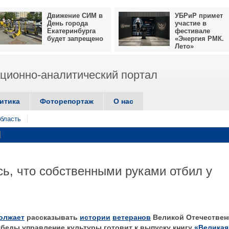
Движение СИМ в
УБРиР примет
День города
участие в
Екатеринбурга
фестивале
будет запрещено
«Энергия РМК.
Лето»
ионно-аналитический портал
итика
Фоторепортаж
О нас
бласть
сь, что собственными руками отбил у
олжает
рассказывать
истории
ветеранов
Великой Отечествен
обеды управление культуры готовит к выпуску книгу
«Великая