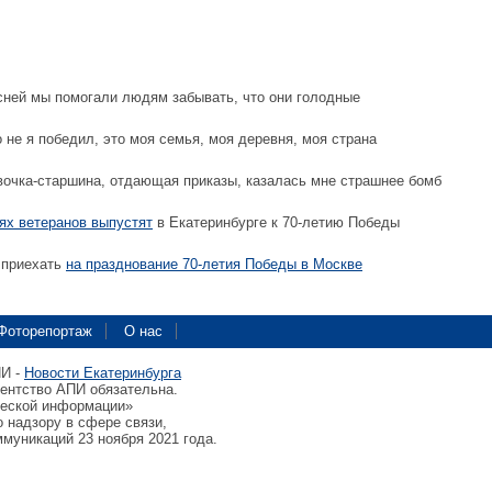
сней мы помогали людям забывать, что они голодные
 не я победил, это моя семья, моя деревня, моя страна
очка-старшина, отдающая приказы, казалась мне страшнее бомб
ях ветеранов выпустят
в Екатеринбурге к 70-летию Победы
 приехать
на празднование 70-летия Победы в Москве
Фоторепортаж
О нас
ПИ -
Новости Екатеринбурга
гентство АПИ обязательна.
ческой информации»
 надзору в сфере связи,
муникаций 23 ноября 2021 года.