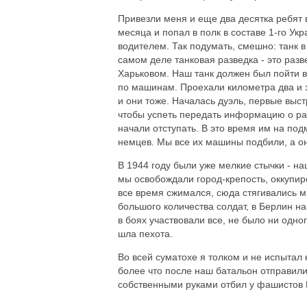
Привезли меня и еще два десятка ребят 
месяца и попал в полк в составе 1-го Ук
водителем. Так подумать, смешно: танк в
самом деле танковая разведка - это раз
Харьковом. Наш танк должен был пойти в
по машинам. Проехали километра два и з
и они тоже. Началась дуэль, первые выст
чтобы успеть передать информацию о ра
начали отступать. В это время им на по
немцев. Мы все их машины подбили, а они
В 1944 году были уже мелкие стычки - н
мы освобождали город-крепость, оккупи
все время сжимался, сюда стягивались мн
большого количества солдат, в Берлин на
в боях участвовали все, не было ни одно
шла пехота.
Во всей суматохе я толком и не испытал 
более что после наш батальон отправили 
собственными руками отбил у фашистов 