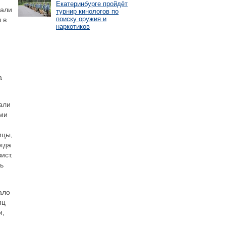
Екатеринбурге пройдёт
чали
турнир кинологов по
поиску оружия и
 в
наркотиков
а
али
ыми
и
мцы,
огда
ист.
ь
ало
яц
и,