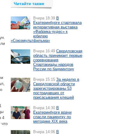
Читайте также
Вчера 18:39
В
Екатеринбурге стартовала
интерактивная выставка
«Фабрика чудес» к
юбилею
ун.
«Союзмультфильма»
или
Вчера 16:49
Свердловская
область принимает первые
соревнования
Спартакиады народов
России по бадминтону
ам
Вчера 15:15
За неделю в
ал,
Свердловской области
зарегистрированы 53
то
пострадавших от
присасывания клещей
1
Вчера 14:30
В
ды
Екатеринбурге врачи
спасли пациентку по
в 4
методике XIX века
 что
Вчера 14:06
В