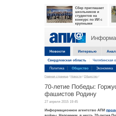
Сбер приглашает
школьников и
студентов на
конкурс по ИИ с
крупными
призами
Информац
Новости
Интервью
Анал
Свердловская область
Челябинская о
Политика
Общество
Экономика
Главная страница
/
Новости
/
Общество
/
70-летие Победы: Горжу
фашистов Родину
27 апреля 2015 19:45
Информационное агентство АПИ
прод
войны. Напомним, в честь 70-летия П