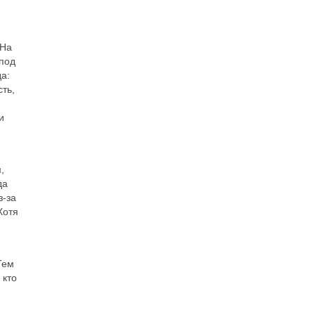
 На
 под
а:
ть,
и
,
да
з-за
Хотя
Тем
 кто