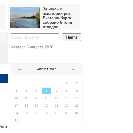
За июль с
акватории рек
Екатеринбурга
собрано 6 тонн
отходов
Четверг, 6 августа 2026
АВГУСТ 2026
ПН
ВТ
СР
ЧТ
ПТ
СБ
ВС
1
2
3
4
5
6
7
8
9
10
11
12
13
14
15
16
17
18
19
20
21
22
23
24
25
26
27
28
29
30
31
ной