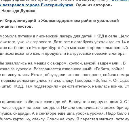
х ветеранов города Екатеринбурга»
. Один из авторов-
И Надежда Дудина.
ич Кирр, живущий в Железнодорожном районе уральской
рианты текстов.
омсомола путевку в пионерский лагерь для детей НКВД в селе Щелк
того, уже как взрослого. Дети все в автобусах уехали где-то 14 
истов на Ленина в Екатеринбурге был магазин и продовольственный
ником вожатого взяли продукты и на грузовике повезли в лагерь.
ы завалились на мешки с сахаром, крупой, мукой, задремали... В
жал за куревом. Возвращается взволнованный: «Ребята, война!
не испугались. Ехали, обсуждали, что вот, наверное, сейчас немц
 первым делом кинулись к начальнику. Говорим: «Война!». Он сказ
в штаб НКВД. Там подтвердили - действительно, началась война. Э
 приезжали, забирали своих детей. В августе я вернулся домой. С 
- часы отдали на военное дело. Начали сколачивать в школе брига
 пушки, снаряды. А в сентябре еще шла уборка урожая. Надо было 
бирать картошку, свеклу. Спали на ходу. Я перестал учиться, потому