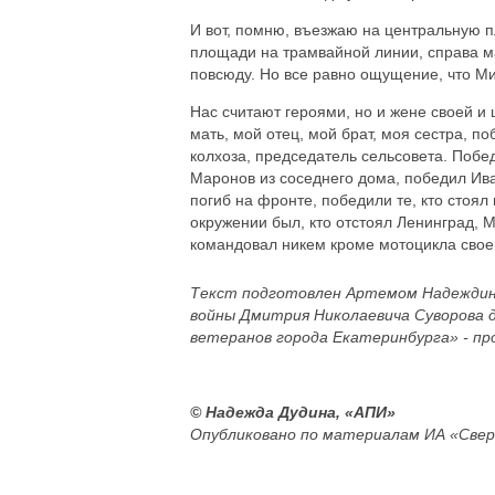
И вот, помню, въезжаю на центральную п
площади на трамвайной линии, справа ма
повсюду. Но все равно ощущение, что Ми
Нас считают героями, но и жене своей и 
мать, мой отец, мой брат, моя сестра, п
колхоза, председатель сельсовета. Поб
Маронов из соседнего дома, победил Ива
погиб на фронте, победили те, кто стоял 
окружении был, кто отстоял Ленинград, М
командовал никем кроме мотоцикла своег
Текст подготовлен Артемом Надеждин
войны Дмитрия Николаевича Суворова д
ветеранов города Екатеринбурга» - пр
© Надежда Дудина, «АПИ»
Опубликовано по материалам ИА «Свер