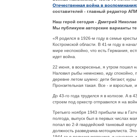
Отечественная война в воспоминания
составителей - главный редактор АП
Наш герой сегодня - Дмитрий Никола
Мы публикуем авторские варианты те
«Я родился в 1926-м году в семье крест
Костромской области. В 41-м году в начал
мире неспокойно, что есть Германия, ест
идет война.
22 июня, в воскресенье, я утром пошел н
Наловил рыбы немножко, иду спокойно, пе
деревне летом шумно: дети бегают, куры к
Пронзительная такая. Все - и взрослые, и
До 43-го года трудился я в колхозе. А в
строем под оркестр отправился я на войну
Третьего ноября 1943 прибыли мы в Гатч
полгода, выпуск был в первых числах мая
попал во 2-й гвардейский танковый корпу
должность разведчика-мотоциклиста. Это
1944-го я получил мотоцикл, и началась