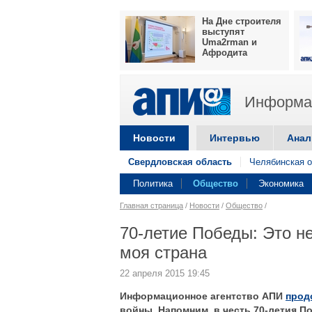
На Дне строителя
выступят
Uma2rman и
Афродита
Информац
Новости
Интервью
Анал
Свердловская область
Челябинская о
Политика
Общество
Экономика
Главная страница
/
Новости
/
Общество
/
70-летие Победы: Это не
моя страна
22 апреля 2015 19:45
Информационное агентство АПИ
прод
войны. Напомним, в честь 70-летия П