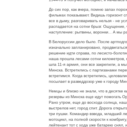
До сих пор, как вчера, помню запах порох
фильмах показывают. Видишь горизонт спр
все в дыму, разговаривать нельзя - не усл
распадается на сотни брызг. Ощущение, чт
наступление: рытвины, воронки... А мы р
В Белоруссии дело было. После артподго
изначально запланировано, продвигаться
решение идти справа, по лесисто-болотис
наша прошла лесами сотни километров, 
шла 11-я армия, они все закрепили, а м
Минска. Встретились с партизанами пере
встретимся. Когда встретились, целовали
посылает в разведдозор уже к городу Мин
Немцы и близко не знали, что в десятке 
резервы из Минска еще идут помогать Ор
Рано утром, еще до восхода солнца, наш
выстрелов нет, город спит. Дорога откры
три пушки. Командир взвода, младший ле
мотоцикл, на полной скорости к комбригу
лейтенант тот с хода уже батарею снял, 