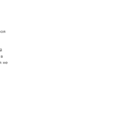
моя
й
 в
я не