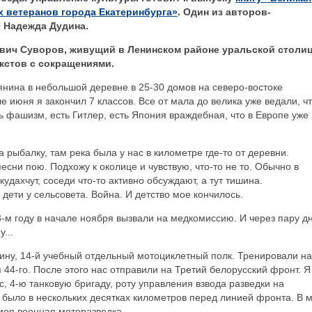
х ветеранов города Екатеринбурга»
. Один из авторов-
И Надежда Дудина.
евич Суворов, живущий в Ленинском районе уральской столи
кстов с сокращениями.
ьянина в небольшой деревне в 25-30 домов на северо-востоке
е июня я закончил 7 классов. Все от мала до велика уже ведали, чт
ь фашизм, есть Гитлер, есть Япония враждебная, что в Европе уже
а рыбалку, там река была у нас в километре где-то от деревни.
сни пою. Подхожу к околице и чувствую, что-то не то. Обычно в
удахчут, соседи что-то активно обсуждают, а тут тишина.
 дети у сельсовета. Война. И детство мое кончилось.
 43-м году в начале ноября вызвали на медкомиссию. И через пару д
...
ину, 14-й учебный отдельный мотоциклетный полк. Тренировали на
 44-го. После этого нас отправили на Третий белорусский фронт. Я
с, 4-ю танковую бригаду, роту управления взвода разведки на
 было в нескольких десятках километров перед линией фронта. В 
 моя военная моторазведка.