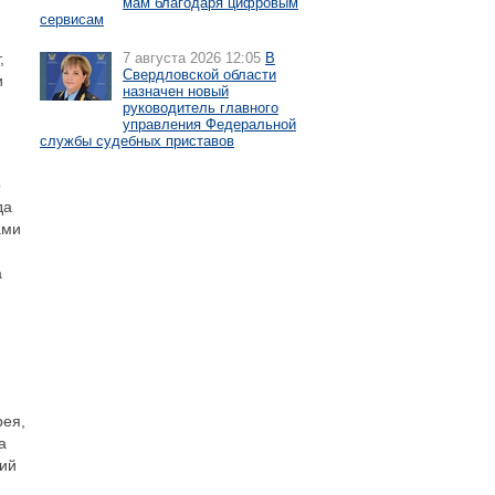
мам благодаря цифровым
сервисам
,
7 августа 2026 12:05
В
Свердловской области
и
назначен новый
руководитель главного
управления Федеральной
службы судебных приставов
о
да
ами
а
рея,
а
ший