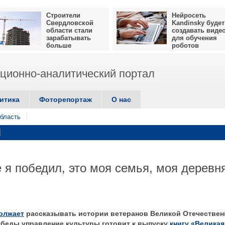
Строители
Нейросеть
Свердловской
Kandinsky будет
области стали
создавать виде
зарабатывать
для обучения
больше
роботов
ионно-аналитический портал
итика
Фоторепортаж
О нас
бласть
 я победил, это моя семья, моя деревн
олжает
рассказывать истории ветеранов Великой Отечествен
обеды управление культуры готовит к выпуску
книгу «Великая