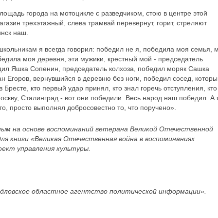
лощадь города на мотоцикле с разведчиком, стою в центре этой
газин трехэтажный, слева трамвай перевернут, горит, стреляют
нск наш.
школьникам я всегда говорил: победил не я, победила моя семья, 
обедила моя деревня, эти мужики, крестный мой - председатель
едил Яшка Сопенин, председатель колхоза, победил моряк Сашка
н Егоров, вернувшийся в деревню без ноги, победил сосед, которы
в Бресте, кто первый удар принял, кто знал горечь отступления, кто
оскву, Сталинград - вот они победили. Весь народ наш победил. А 
о, просто выполнял добросовестно то, что поручено».
ым на основе воспоминаний ветерана Великой Отечественной
ля книги «Великая Отечественная война в воспоминаниях
оект управления культуры.
дловское областное агентство политической информации».