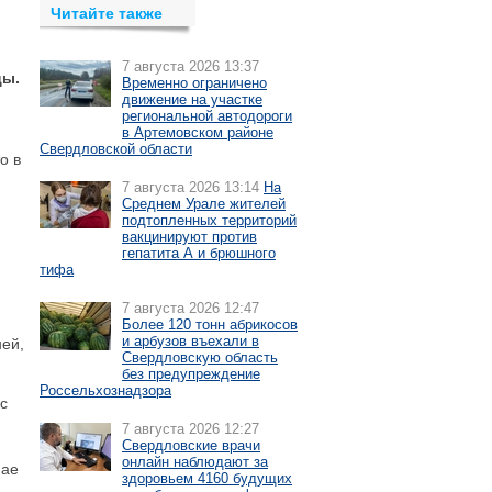
Читайте также
7 августа 2026 13:37
цы.
Временно ограничено
движение на участке
региональной автодороги
в Артемовском районе
Свердловской области
о в
7 августа 2026 13:14
На
Среднем Урале жителей
подтопленных территорий
вакцинируют против
гепатита А и брюшного
тифа
7 августа 2026 12:47
Более 120 тонн абрикосов
и арбузов въехали в
ней,
Свердловскую область
без предупреждение
Россельхознадзора
с
7 августа 2026 12:27
Свердловские врачи
онлайн наблюдают за
мае
здоровьем 4160 будущих