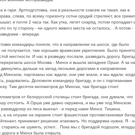
а и гари. Артподготовка, она в реальности совсем не такая, как в
ава, слева, по всему горизонту сотни орудий стреляют, все гремит
ышат, и почти 2 часа так. Как утка, летит снаряд, потом пропадает 
о по ту сторону - ни одного живого места не осталось... А потом -
азведчики - впереди.
товки командиры поняли, что в направлении на шоссе, где было
 не получается, там хорошие вражеские укрепления. Было принят
той местности. И нас в разведку послали, разведать дорогу. Брига
перерезала шоссе Москва - Минск и вышла западнее Орши. А за н
ы двинулись дальше на запад лесными дорогами в направлении
д Минском, партизаны нас ждали, они уже знали, и мы ждали, когд
сь, радовались. Доложили командиру бригаду, и он с партизанами
ску. Там десяток километров до Минска, там бригада стоит.
километров от белорусской столицы стоит бригада, они думали, что
шу отстоять. А Орша уже давно окружена, и мы уже под Минском.
 равзеддозор из леса выехал - и перед нами Минск. Тишина,
та, а на опушке на окраине стоит фашистская противотанковая бата
йтенант, принимает решение атаковать. Но поддержка нужна. Я - н
, стараясь не шуметь, успел... Пока мы с бригадой подошли, млад
и дорога в Минск была открыта.