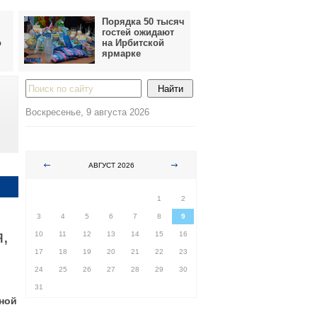
Порядка 50 тысяч
гостей ожидают
о
на Ирбитской
ярмарке
Воскресенье, 9 августа 2026
АВГУСТ 2026
ПН
ВТ
СР
ЧТ
ПТ
СБ
ВС
1
2
3
4
5
6
7
8
9
я,
10
11
12
13
14
15
16
17
18
19
20
21
22
23
24
25
26
27
28
29
30
31
ной