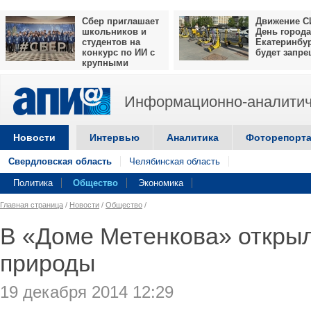
Сбер приглашает
Движение С
школьников и
День города
студентов на
Екатеринбу
конкурс по ИИ с
будет запр
крупными
призами
Информационно-аналитич
Новости
Интервью
Аналитика
Фоторепорт
Свердловская область
Челябинская область
Политика
Общество
Экономика
Главная страница
/
Новости
/
Общество
/
В «Доме Метенкова» открыл
природы
19 декабря 2014 12:29