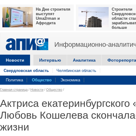
На Дне строителя
Строители
выступят
Свердловск
Uma2rman и
области ста
Афродита
зарабатыва
больше
Информационно-аналитич
Новости
Интервью
Аналитика
Фоторепорт
Свердловская область
Челябинская область
Политика
Общество
Экономика
Главная страница
/
Новости
/
Общество
/
Актриса екатеринбургского
Любовь Кошелева скончалас
жизни