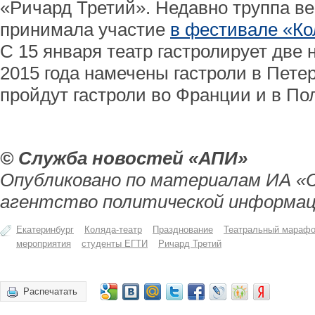
«Ричард Третий». Недавно труппа ве
принимала участие
в фестивале «Ко
С 15 января театр гастролирует две 
2015 года намечены гастроли в Пете
пройдут гастроли во Франции и в По
© Служба новостей «АПИ»
Опубликовано по материалам ИА «
агентство политической информац
Екатеринбург
Коляда-театр
Празднование
Театральный мараф
мероприятия
студенты ЕГТИ
Ричард Третий
Распечатать