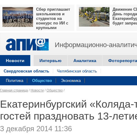
Сбер приглашает
Движение С
школьников и
День города
студентов на
Екатеринбу
конкурс по ИИ с
будет запр
крупными
призами
Информационно-аналитич
Новости
Интервью
Аналитика
Фоторепорт
Свердловская область
Челябинская область
Политика
Общество
Экономика
Главная страница
/
Новости
/
Общество
/
Екатеринбургский «Коляда-
гостей праздновать 13-лети
3 декабря 2014 11:36