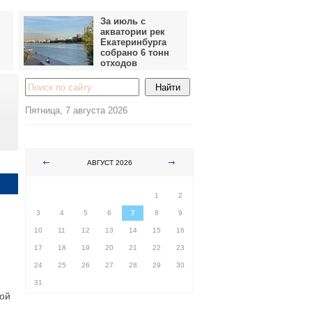
За июль с
акватории рек
Екатеринбурга
собрано 6 тонн
отходов
Пятница, 7 августа 2026
АВГУСТ 2026
ПН
ВТ
СР
ЧТ
ПТ
СБ
ВС
1
2
3
4
5
6
7
8
9
10
11
12
13
14
15
16
17
18
19
20
21
22
23
24
25
26
27
28
29
30
31
кой