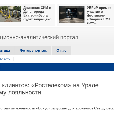
Движение СИМ в
УБРиР примет
День города
участие в
Екатеринбурга
фестивале
будет запрещено
«Энергия РМК.
Лето»
ионно-аналитический портал
итика
Фоторепортаж
О нас
бласть
 клиентов: «Ростелеком» на Урале
му лояльности
ограмму лояльности «Бонус» запускает для абонентов Свердловс