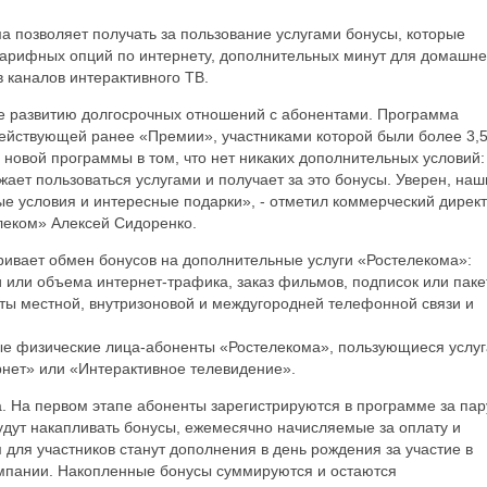
 позволяет получать за пользование услугами бонусы, которые
тарифных опций по интернету, дополнительных минут для домашне
 каналов интерактивного ТВ.
е развитию долгосрочных отношений с абонентами. Программа
ействующей ранее «Премии», участниками которой были более 3,
новой программы в том, что нет никаких дополнительных условий:
жает пользоваться услугами и получает за это бонусы. Уверен, наш
ые условия и интересные подарки», - отметил коммерческий дирек
леком» Алексей Сидоренко.
ивает обмен бонусов на дополнительные услуги «Ростелекома»:
 или объема интернет-трафика, заказ фильмов, подписок или паке
уты местной, внутризоновой и междугородней телефонной связи и
ые физические лица-абоненты «Ростелекома», пользующиеся услу
ет» или «Интерактивное телевидение».
а. На первом этапе абоненты зарегистрируются в программе за пар
удут накапливать бонусы, ежемесячно начисляемые за оплату и
для участников станут дополнения в день рождения за участие в
омпании. Накопленные бонусы суммируются и остаются