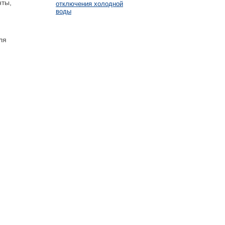
нты,
отключения холодной
воды
ля