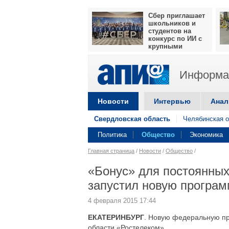
Сбер приглашает
школьников и
студентов на
конкурс по ИИ с
крупными
призами
Информац
Новости
Интервью
Анал
Свердловская область
Челябинская о
Политика
Общество
Экономика
Главная страница
/
Новости
/
Общество
/
«Бонус» для постоянных
запустил новую програм
4 февраля 2015 17:44
ЕКАТЕРИНБУРГ
. Новую федеральную пр
области «Ростелеком».