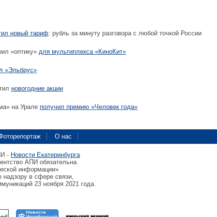
тил новый тариф
: рубль за минуту разговора с любой точкой России
оил «оптику»
для мультиплекса «КиноКит»
л «Эльбрус»
стил
новогодние акции
ма» на Урале
получил премию «Человек года»
Фоторепортаж
О нас
ПИ -
Новости Екатеринбурга
гентство АПИ обязательна.
ческой информации»
 надзору в сфере связи,
муникаций 23 ноября 2021 года.