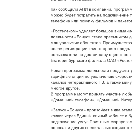
Как сообщили АПИ в компании, программа
можно будет потратить на подключение 
телефона или покупку фильмов и пакетов
«Ростелеком» уделяет большое внимани
лояльности «Бонус» стала преемником д
млн уральских абонентов. Преимущество 
после регистрации клиент просто продол
пользователи по достоинству оценят нов
Екатеринбургского филиала ОАО «Росте
Новая программа лояльности предусматр
тарифные опции по увеличению скорости
каналов интерактивного ТВ, а также мин
многое другое.
В программе могут принять участие люб
«Домашний телефон», «Домашний Интерн
«Запуск «Бонуса» произойдет в два этап
кликов через Единый личный кабинет и б
подключение услуг. Приятным сюрпризом 
опросах и других специальных акциях к