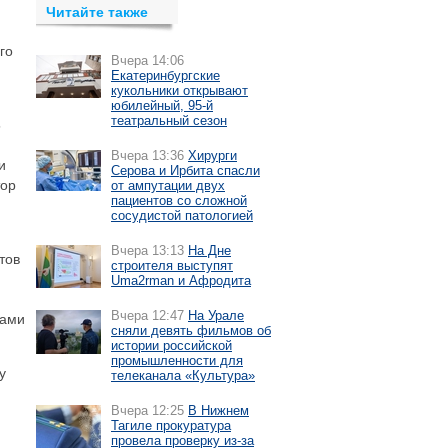
Читайте также
го
Вчера 14:06
Екатеринбургские
кукольники открывают
юбилейный, 95-й
театральный сезон
5
Вчера 13:36
Хирурги
и
Серова и Ирбита спасли
тор
от ампутации двух
пациентов со сложной
сосудистой патологией
Вчера 13:13
На Дне
тов
строителя выступят
Uma2rman и Афродита
Вчера 12:47
На Урале
гами
сняли девять фильмов об
истории российской
промышленности для
у
телеканала «Культура»
Вчера 12:25
В Нижнем
Тагиле прокуратура
провела проверку из-за