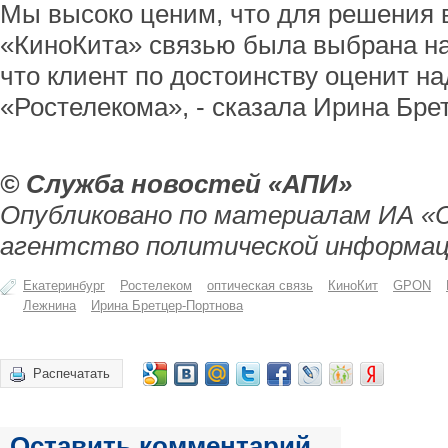
Мы высоко ценим, что для решения 
«КиноКита» связью была выбрана на
что клиент по достоинству оценит н
«Ростелекома», - сказала Ирина Бре
© Служба новостей «АПИ»
Опубликовано по материалам ИА «
агентство политической информац
Екатеринбург
Ростелеком
оптическая связь
КиноКит
GPON
Лежнина
Ирина Бретцер-Портнова
Распечатать
Оставить комментарий