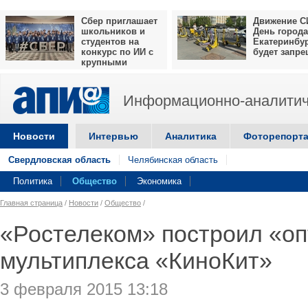
Сбер приглашает
Движение С
школьников и
День города
студентов на
Екатеринбу
конкурс по ИИ с
будет запр
крупными
призами
Информационно-аналитич
Новости
Интервью
Аналитика
Фоторепорт
Свердловская область
Челябинская область
Политика
Общество
Экономика
Главная страница
/
Новости
/
Общество
/
«Ростелеком» построил «оп
мультиплекса «КиноКит»
3 февраля 2015 13:18