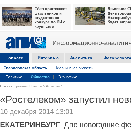
Сбер приглашает
Движение С
школьников и
День города
студентов на
Екатеринбу
конкурс по ИИ с
будет запр
крупными
призами
Информационно-аналитич
Новости
Интервью
Аналитика
Фоторепорт
Свердловская область
Челябинская область
Политика
Общество
Экономика
Главная страница
/
Новости
/
Общество
/
«Ростелеком» запустил нов
10 декабря 2014 13:01
ЕКАТЕРИНБУРГ
. Две новогодние ф