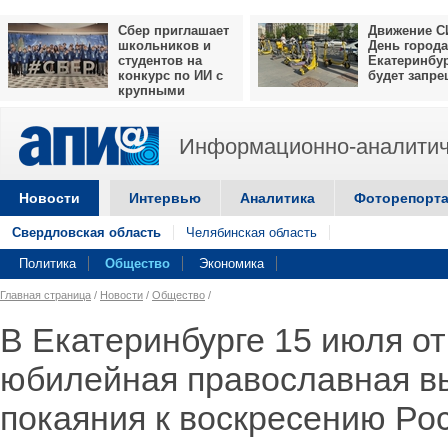
Сбер приглашает
Движение С
школьников и
День города
студентов на
Екатеринбу
конкурс по ИИ с
будет запр
крупными
призами
Информационно-аналитич
Новости
Интервью
Аналитика
Фоторепорт
Свердловская область
Челябинская область
Политика
Общество
Экономика
Главная страница
/
Новости
/
Общество
/
В Екатеринбурге 15 июля от
юбилейная православная в
покаяния к воскресению Ро