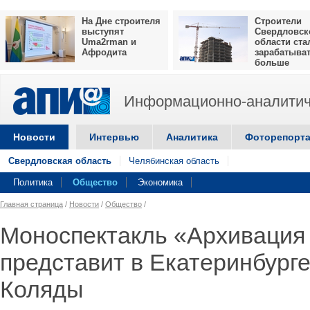
На Дне строителя
Строители
выступят
Свердловск
Uma2rman и
области ста
Афродита
зарабатыва
больше
Информационно-аналитич
Новости
Интервью
Аналитика
Фоторепорт
Свердловская область
Челябинская область
Политика
Общество
Экономика
Главная страница
/
Новости
/
Общество
/
Моноспектакль «Архивация
представит в Екатеринбург
Коляды