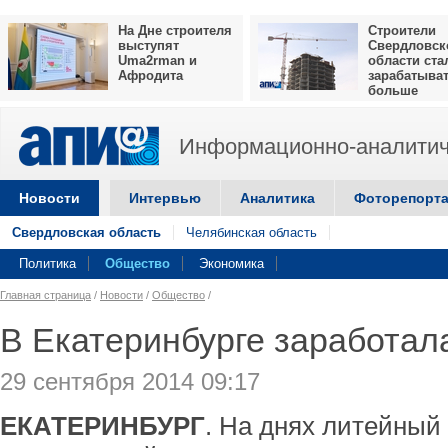
На Дне строителя
Строители
выступят
Свердловск
Uma2rman и
области ста
Афродита
зарабатыва
больше
Информационно-аналитич
Новости
Интервью
Аналитика
Фоторепорт
Свердловская область
Челябинская область
Политика
Общество
Экономика
Главная страница
/
Новости
/
Общество
/
В Екатеринбурге заработал
29 сентября 2014 09:17
ЕКАТЕРИНБУРГ
. На днях литейный