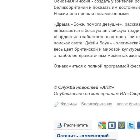
Основная миссия - создать у зрителей б
Великобритании и показать им достойны
России или прошли незамеченными.
«Драма «Боже, помоги девушке», расск
вписывается в богатую английскую трад
«Гордость» о забастовке шахтеров - вин
поисках света: Джейн Боун» - элегическ
весь цвет британской и мировой культур
о наиболее драматичных моментах жизни
Ознакомиться с полной программой фес
© Служба новостей «АПИ»
Опубликовано по материалам ИА «Свер
Фильмы
Великобритания
новое брита
Распечатать
Оставить комментарий