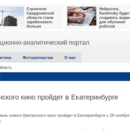
Строители
Нейросеть
Свердловской
Kandinsky будет
области стали
создавать виде
зарабатывать
для обучения
больше
роботов
ионно-аналитический портал
итика
Фоторепортаж
О нас
бласть
ского кино пройдет в Екатеринбурге
ль нового британского кино пройдет в Екатеринбурге с 28 ноября
.