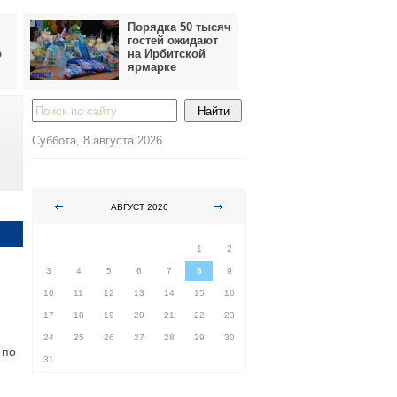
Порядка 50 тысяч
гостей ожидают
о
на Ирбитской
ярмарке
Суббота, 8 августа 2026
АВГУСТ 2026
ПН
ВТ
СР
ЧТ
ПТ
СБ
ВС
1
2
3
4
5
6
7
8
9
10
11
12
13
14
15
16
17
18
19
20
21
22
23
24
25
26
27
28
29
30
 по
31