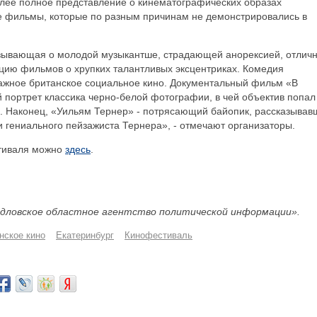
олее полное представление о кинематографических образах
е фильмы, которые по разным причинам не демонстрировались в
азывающая о молодой музыкантше, страдающей анорексией, отлич
ицию фильмов о хрупких талантливых эксцентриках. Комедия
тажное британское социальное кино. Документальный фильм «В
ий портрет классика черно-белой фотографии, в чей объектив попал
ы. Наконец, «Уильям Тернер» - потрясающий байопик, рассказывав
 гениального пейзажиста Тернера», - отмечают организаторы.
тиваля можно
здесь
.
дловское областное агентство политической информации».
нское кино
Екатеринбург
Кинофестиваль