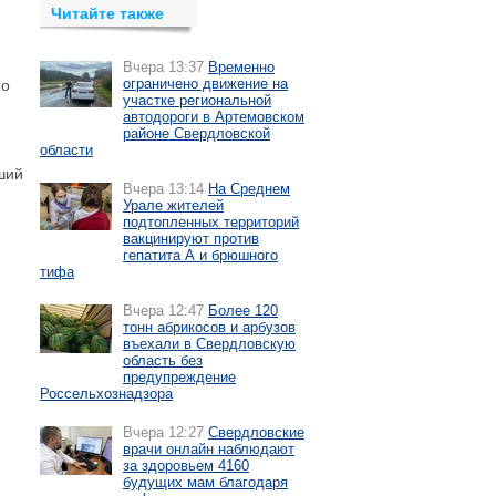
Читайте также
Вчера 13:37
Временно
ограничено движение на
но
участке региональной
автодороги в Артемовском
районе Свердловской
области
ший
Вчера 13:14
На Среднем
Урале жителей
подтопленных территорий
вакцинируют против
гепатита А и брюшного
тифа
Вчера 12:47
Более 120
тонн абрикосов и арбузов
въехали в Свердловскую
область без
предупреждение
Россельхознадзора
Вчера 12:27
Свердловские
врачи онлайн наблюдают
за здоровьем 4160
будущих мам благодаря