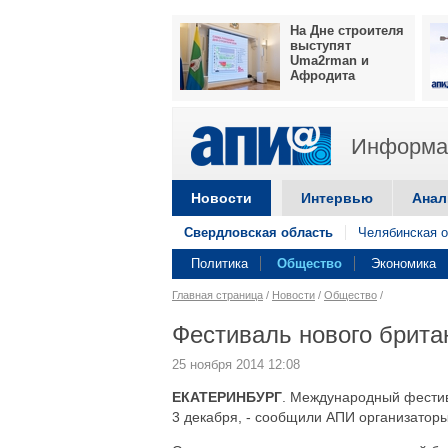
На Дне строителя
выступят
Uma2rman и
Афродита
Информац
Новости
Интервью
Анал
Свердловская область
Челябинская о
Политика
Общество
Экономика
Главная страница
/
Новости
/
Общество
/
Фестиваль нового британ
25 ноября 2014 12:08
ЕКАТЕРИНБУРГ
. Международный фестива
3 декабря, - сообщили АПИ организаторы