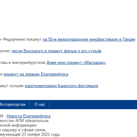
» Федорченко покажут
на 55-м международном кинофестивале в Греции
полнят
песни Высоцкого и покажут фильм о его судьбе
ова в екатеринбургском
Доме кино покажут «Маскарад»
мм
покажут на экранах Екатеринбурга
кажут лучшие
короткометражки Каннского фестиваля
Фоторепортаж
О нас
ПИ -
Новости Екатеринбурга
гентство АПИ обязательна.
ческой информации»
 надзору в сфере связи,
муникаций 23 ноября 2021 года.