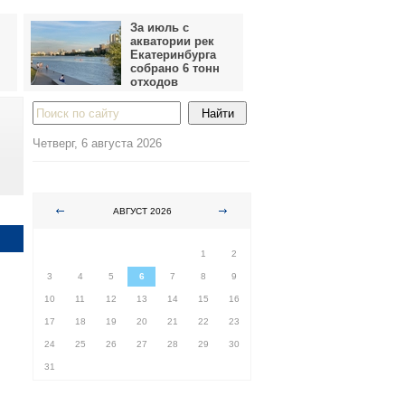
За июль с
акватории рек
Екатеринбурга
собрано 6 тонн
отходов
Четверг, 6 августа 2026
АВГУСТ 2026
ПН
ВТ
СР
ЧТ
ПТ
СБ
ВС
1
2
3
4
5
6
7
8
9
10
11
12
13
14
15
16
17
18
19
20
21
22
23
24
25
26
27
28
29
30
31