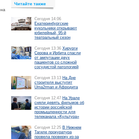
Читайте также
 на
Сегодня 14:06
Екатеринбургские
кукольники открывают
юбилейный, 95-й
театральный сезон
Сегодня 13:36
Хирурги
Серова и Ирбита спасли
от ампутации двух
пациентов со сложной
сосудистой патологией
Сегодня 13:13
На Дне
строителя выступят
Uma2rman и Афродита
Сегодня 12:47
На Урале
сняли девять фильмов об
истории российской
промышленности для
телеканала «Культура»
Сегодня 12:25
В Нижнем
Тагиле прокуратура
провела проверку из-за