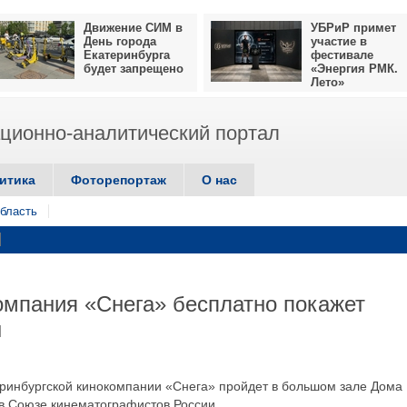
Движение СИМ в
УБРиР примет
День города
участие в
Екатеринбурга
фестивале
будет запрещено
«Энергия РМК.
Лето»
ионно-аналитический портал
итика
Фоторепортаж
О нас
бласть
омпания «Снега» бесплатно покажет
ы
теринбургской кинокомпании «Снега» пройдет в большом зале Дома
 в Союзе кинематографистов России.