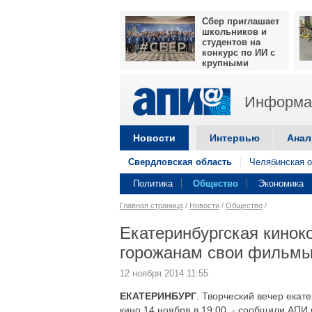
Сбер приглашает
школьников и
студентов на
конкурс по ИИ с
крупными
призами
Информац
Новости
Интервью
Анал
Свердловская область
Челябинская о
Политика
Общество
Экономика
Главная страница
/
Новости
/
Общество
/
Екатеринбургская кинок
горожанам свои фильм
12 ноября 2014 11:55
ЕКАТЕРИНБУРГ
. Творческий вечер ека
кино 14 ноября в 19:00, - сообщили АПИ