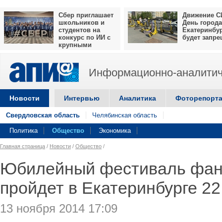
Сбер приглашает
Движение С
школьников и
День города
студентов на
Екатеринбу
конкурс по ИИ с
будет запр
крупными
призами
Информационно-аналитич
Новости
Интервью
Аналитика
Фоторепорт
Свердловская область
Челябинская область
Политика
Общество
Экономика
Главная страница
/
Новости
/
Общество
/
Юбилейный фестиваль фант
пройдет в Екатеринбурге 22
13 ноября 2014 17:09