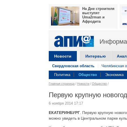
На Дне строителя
выступят
Uma2rman и
Афродита
Информац
Новости
Интервью
Анал
Свердловская область
Челябинская о
Политика
Общество
Экономика
Главная страница
/
Новости
/
Общество
/
Первую крупную новогод
6 ноября 2014 17:17
ЕКАТЕРИНБУРГ
. Первую крупную нового
можно увидеть в Центральном парке куль