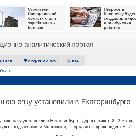
Строители
Нейросеть
Свердловской
Kandinsky будет
области стали
создавать виде
зарабатывать
для обучения
больше
роботов
ионно-аналитический портал
итика
Фоторепортаж
О нас
бласть
нюю елку установили в Екатеринбурге
днюю елку установили в Екатеринбурге. Дерево высотой 22 метра
туры и отдыха имени Маяквского, - передает корреспондент АПИ.