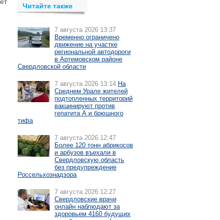
ет
Читайте также
7 августа 2026 13:37
Временно ограничено
движение на участке
региональной автодороги
в Артемовском районе
Свердловской области
7 августа 2026 13:14
На
Среднем Урале жителей
подтопленных территорий
вакцинируют против
гепатита А и брюшного
тифа
7 августа 2026 12:47
Более 120 тонн абрикосов
и арбузов въехали в
Свердловскую область
без предупреждение
Россельхознадзора
7 августа 2026 12:27
Свердловские врачи
онлайн наблюдают за
здоровьем 4160 будущих