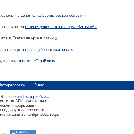
крылась
«Главная елка Свердловской области»
урга появится
пятиметровая елка в форме буквы «А»
ится
в Екатеринбурге в пятницу
урге пройдет
первая губернаторская елка
бурге
открывается «ГлавЕлка»
Фоторепортаж
О нас
ПИ -
Новости Екатеринбурга
гентство АПИ обязательна.
ческой информации»
 надзору в сфере связи,
муникаций 23 ноября 2021 года.