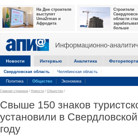
На Дне строителя
Строители
выступят
Свердловск
Uma2rman и
области ста
Афродита
зарабатыва
больше
Информационно-аналитич
Новости
Интервью
Аналитика
Фоторепорт
Свердловская область
Челябинская область
Политика
Общество
Экономика
Главная страница
/
Новости
/
Общество
/
Свыше 150 знаков туристск
установили в Свердловской
году