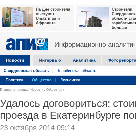
На Дне строителя
Строители
выступят
Свердловск
Uma2rman и
области ста
Афродита
зарабатыва
больше
Информационно-аналитич
Новости
Интервью
Аналитика
Фоторепорт
Свердловская область
Челябинская область
Политика
Общество
Экономика
Главная страница
/
Новости
/
Общество
/
Удалось договориться: стои
проезда в Екатеринбурге п
23 октября 2014 09:14