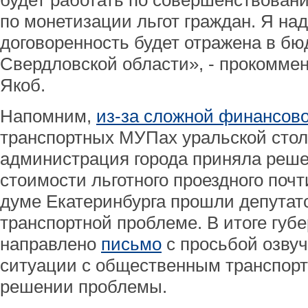
будет работать по совершенствован
по монетизации льгот граждан. Я над
договоренность будет отражена в бю
Свердловской области», - прокомме
Якоб.
Напомним,
из-за сложной финансов
транспортных МУПах уральской столи
администрация города приняла реш
стоимости льготного проездного почти
думе Екатеринбурга прошли депутат
транспортной проблеме. В итоге губ
направлено
письмо
с просьбой озву
ситуации с общественным транспорт
решении проблемы.