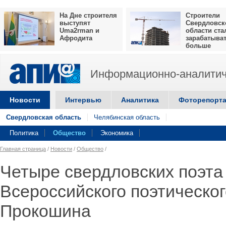
На Дне строителя
Строители
выступят
Свердловск
Uma2rman и
области ста
Афродита
зарабатыва
больше
Информационно-аналитич
Новости
Интервью
Аналитика
Фоторепорт
Свердловская область
Челябинская область
Политика
Общество
Экономика
Главная страница
/
Новости
/
Общество
/
Четыре свердловских поэта
Всероссийского поэтическог
Прокошина