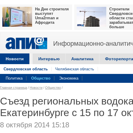
На Дне строителя
Строители
выступят
Свердловск
Uma2rman и
области ста
Афродита
зарабатыва
больше
Информационно-аналитич
Новости
Интервью
Аналитика
Фоторепорт
Свердловская область
Челябинская область
Политика
Общество
Экономика
Главная страница
/
Новости
/
Общество
/
Съезд региональных водока
Екатеринбурге с 15 по 17 о
8 октября 2014 15:18