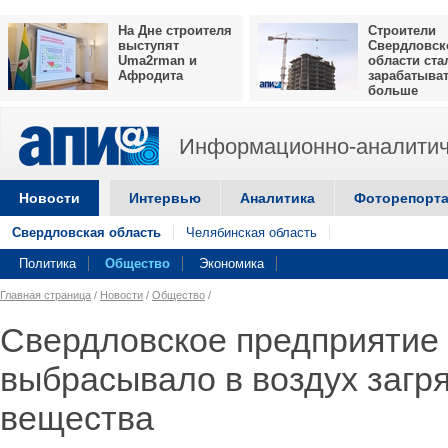
На Дне строителя
Строители
выступят
Свердловск
Uma2rman и
области ста
Афродита
зарабатыва
больше
Информационно-аналитич
Новости
Интервью
Аналитика
Фоторепорт
Свердловская область
Челябинская область
Политика
Общество
Экономика
Главная страница
/
Новости
/
Общество
/
Свердловское предприятие
выбрасывало в воздух заг
вещества