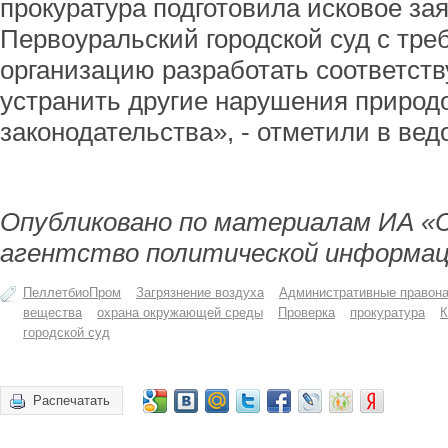
прокуратура подготовила исковое за
Первоуральский городской суд с тре
организацию разработать соответс
устранить другие нарушения природ
законодательства», - отметили в вед
Опубликовано по материалам ИА «
агентство политической информац
ПеллетбиоПром
Загрязнение воздуха
Административные правон
вещества
охрана окружающей среды
Проверка
прокуратура
К
городской суд
Распечатать