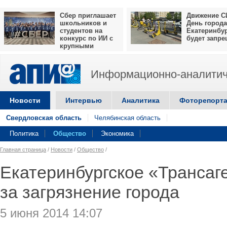
Сбер приглашает
Движение С
школьников и
День города
студентов на
Екатеринбу
конкурс по ИИ с
будет запр
крупными
призами
Информационно-аналитич
Новости
Интервью
Аналитика
Фоторепорт
Свердловская область
Челябинская область
Политика
Общество
Экономика
Главная страница
/
Новости
/
Общество
/
Екатеринбургское «Трансаг
за загрязнение города
5 июня 2014 14:07