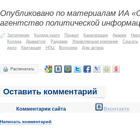
Опубликовано по материалам ИА «
агентство политической информац
Затопление
Коляда-театр
Подвал
Канализация
Авария
Ник
Коляда
Драматург
Радомир
Управляющая компания
Соцсеть
дело
Квитанция
НПЦ
Волхонка
Дом актера
Распечатать
Оставить комментарий
Комментарии сайта
Вконтакте
Написать комментарий