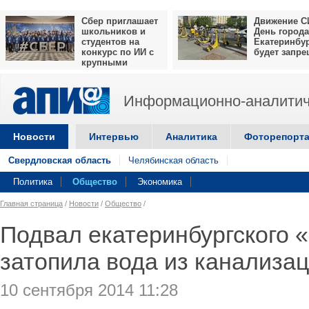
Сбер приглашает
Движение С
школьников и
День города
студентов на
Екатеринбу
конкурс по ИИ с
будет запр
крупными
призами
Информационно-аналитич
Новости
Интервью
Аналитика
Фоторепорт
Свердловская область
Челябинская область
Политика
Общество
Экономика
Главная страница
/
Новости
/
Общество
/
Подвал екатеринбургского 
затопила вода из канализа
10 сентября 2014 11:28